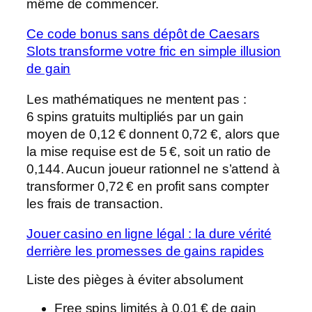
même de commencer.
Ce code bonus sans dépôt de Caesars
Slots transforme votre fric en simple illusion
de gain
Les mathématiques ne mentent pas :
6 spins gratuits multipliés par un gain
moyen de 0,12 € donnent 0,72 €, alors que
la mise requise est de 5 €, soit un ratio de
0,144. Aucun joueur rationnel ne s’attend à
transformer 0,72 € en profit sans compter
les frais de transaction.
Jouer casino en ligne légal : la dure vérité
derrière les promesses de gains rapides
Liste des pièges à éviter absolument
Free spins limités à 0,01 € de gain