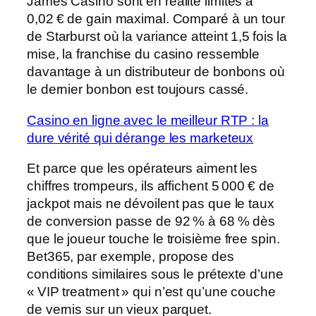
James Casino sont en réalité limités à
0,02 € de gain maximal. Comparé à un tour
de Starburst où la variance atteint 1,5 fois la
mise, la franchise du casino ressemble
davantage à un distributeur de bonbons où
le dernier bonbon est toujours cassé.
Casino en ligne avec le meilleur RTP : la
dure vérité qui dérange les marketeux
Et parce que les opérateurs aiment les
chiffres trompeurs, ils affichent 5 000 € de
jackpot mais ne dévoilent pas que le taux
de conversion passe de 92 % à 68 % dès
que le joueur touche le troisième free spin.
Bet365, par exemple, propose des
conditions similaires sous le prétexte d’une
« VIP treatment » qui n’est qu’une couche
de vernis sur un vieux parquet.