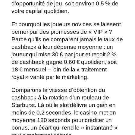
d’opportunité de jeu, soit environ 0,5 % de
votre capital quotidien.
Et pourquoi les joueurs novices se laissent
berner par des promesses de « VIP » ?
Parce qu’ils ne comparent jamais le taux de
cashback à leur dépense moyenne : un
joueur qui mise 30 € par jour et reçoit 2 %
de cashback gagne 0,60 € quotidien, soit
18 € mensuel – loin de la « traitement
royal » vanté par le marketing.
Comparons la vitesse d’obtention du
cashback à la rotation d’un rouleau de
Starburst. Là où le slot délivre un gain en
moins de 0,2 secondes, le casino met en
moyenne 180 seconds pour créditer un
bonus, un écart qui rend le « instantané »