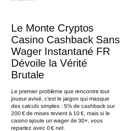
Le Monte Cryptos
Casino Cashback Sans
Wager Instantané FR
Dévoile la Vérité
Brutale
Le premier problème que rencontre tout
joueur avisé, c’est le jargon qui masque
des calculs simples : 5% de cashback sur
200 € de mises revient à 10 €, mais si le
casino ajoute un wager de 30×, vous
repartez avec 0 € net.