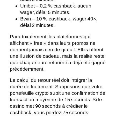
Unibet – 0,2 % cashback, aucun
wager, délai 5 minutes.
Bwin – 10 % cashback, wager 40×,
délai 2 minutes.
Paradoxalement, les plateformes qui
affichent « free » dans leurs promos ne
donnent jamais rien de gratuit. Elles offrent
une illusion de cadeau, mais la réalité reste
que chaque euro retourné a déjà été gagné
précédemment.
Le calcul du retour réel doit intégrer la
durée de traitement. Supposons que votre
portefeuille crypto subit une confirmation de
transaction moyenne de 15 seconds. Si le
casino met 90 seconds à créditer le
cashback, vous perdez 75 seconds