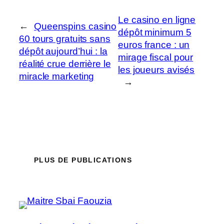
Le casino en ligne
←
Queenspins casino
dépôt minimum 5
60 tours gratuits sans
euros france : un
dépôt aujourd’hui : la
mirage fiscal pour
réalité crue derrière le
les joueurs avisés
miracle marketing
→
PLUS DE PUBLICATIONS