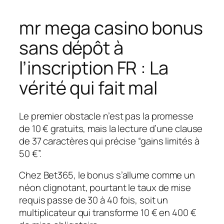
mr mega casino bonus
sans dépôt à
l’inscription FR : La
vérité qui fait mal
Le premier obstacle n’est pas la promesse
de 10 € gratuits, mais la lecture d’une clause
de 37 caractères qui précise “gains limités à
50 €”.
Chez Bet365, le bonus s’allume comme un
néon clignotant, pourtant le taux de mise
requis passe de 30 à 40 fois, soit un
multiplicateur qui transforme 10 € en 400 €