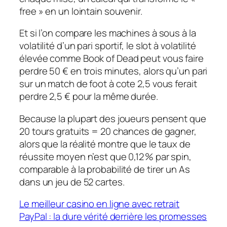
free » en un lointain souvenir.
Et si l’on compare les machines à sous à la
volatilité d’un pari sportif, le slot à volatilité
élevée comme Book of Dead peut vous faire
perdre 50 € en trois minutes, alors qu’un pari
sur un match de foot à cote 2,5 vous ferait
perdre 2,5 € pour la même durée.
Because la plupart des joueurs pensent que
20 tours gratuits = 20 chances de gagner,
alors que la réalité montre que le taux de
réussite moyen n’est que 0,12 % par spin,
comparable à la probabilité de tirer un As
dans un jeu de 52 cartes.
Le meilleur casino en ligne avec retrait
PayPal : la dure vérité derrière les promesses