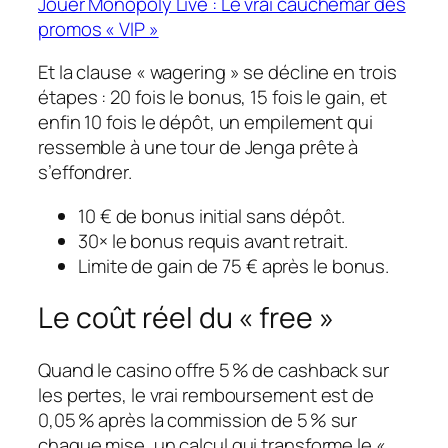
Jouer Monopoly Live : Le vrai cauchemar des
promos « VIP »
Et la clause « wagering » se décline en trois
étapes : 20 fois le bonus, 15 fois le gain, et
enfin 10 fois le dépôt, un empilement qui
ressemble à une tour de Jenga prête à
s’effondrer.
10 € de bonus initial sans dépôt.
30× le bonus requis avant retrait.
Limite de gain de 75 € après le bonus.
Le coût réel du « free »
Quand le casino offre 5 % de cashback sur
les pertes, le vrai remboursement est de
0,05 % après la commission de 5 % sur
chaque mise, un calcul qui transforme le «