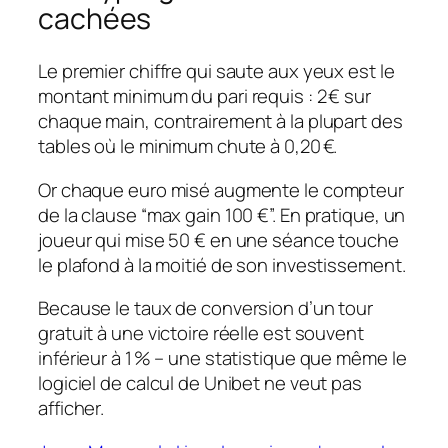
cachées
Le premier chiffre qui saute aux yeux est le
montant minimum du pari requis : 2 € sur
chaque main, contrairement à la plupart des
tables où le minimum chute à 0,20 €.
Or chaque euro misé augmente le compteur
de la clause “max gain 100 €”. En pratique, un
joueur qui mise 50 € en une séance touche
le plafond à la moitié de son investissement.
Because le taux de conversion d’un tour
gratuit à une victoire réelle est souvent
inférieur à 1 % – une statistique que même le
logiciel de calcul de Unibet ne veut pas
afficher.