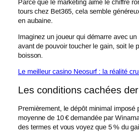
Parce que le marketing aime le chiffre r
tours chez Bet365, cela semble généreux, 
en aubaine.
Imaginez un joueur qui démarre avec un so
avant de pouvoir toucher le gain, soit le p
boisson.
Le meilleur casino Neosurf : la réalité c
Les conditions cachées derr
Premièrement, le dépôt minimal imposé p
moyenne de 10 € demandée par Winamax p
des termes et vous voyez que 5 % du gain 