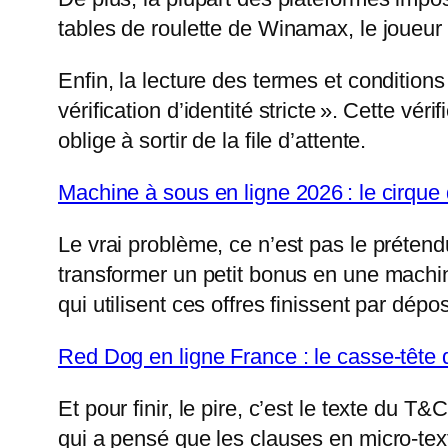
tables de roulette de Winamax, le joueur
Enfin, la lecture des termes et condition
vérification d’identité stricte ». Cette vé
oblige à sortir de la file d’attente.
Machine à sous en ligne 2026 : le cirque 
Le vrai problème, ce n’est pas le prétendu 
transformer un petit bonus en une machin
qui utilisent ces offres finissent par dép
Red Dog en ligne France : le casse-tête
Et pour finir, le pire, c’est le texte du T
qui a pensé que les clauses en micro‑tex