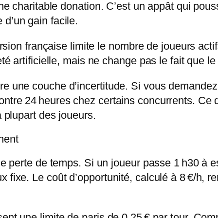
 une charitable donation. C’est un appât qui pou
d’un gain facile.
version française limite le nombre de joueurs acti
té artificielle, mais ne change pas le fait que l
re une couche d’incertitude. Si vous demandez 
ontre 24 heures chez certains concurrents. Ce 
a plupart des joueurs.
nent
ne perte de temps. Si un joueur passe 1 h30 à es
fixe. Le coût d’opportunité, calculé à 8 €/h, ren
sent une limite de paris de 0,25 € par tour. Co