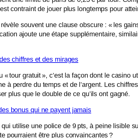
 est contraint de jouer plus longtemps pour att
s révèle souvent une clause obscure : « les gain
rification ajoute une étape supplémentaire, simil
des chiffres et des mirages
« tour gratuit », c’est la façon dont le casino ut
e à perdre du temps et de l’argent. Les chiffr
oser plus que le double de ce qu’ils ont gagné.
 des bonus qui ne payent jamais
&C qui utilise une police de 9 pts, à peine lisibl
te pourraient être plus convaincantes ?