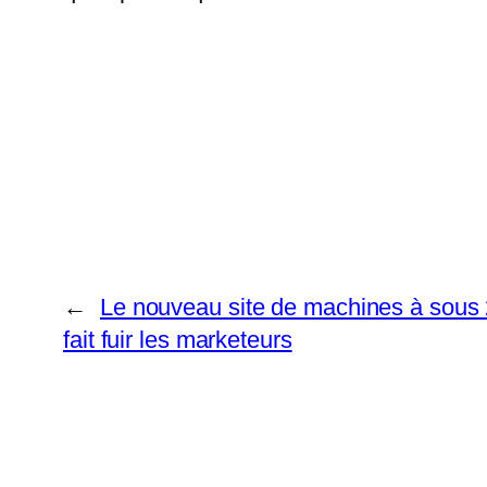
←
Le nouveau site de machines à sous 
fait fuir les marketeurs