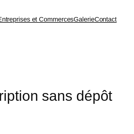
Entreprises et Commerces
Galerie
Contact
ription sans dépôt