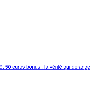
t 50 euros bonus : la vérité qui dérange