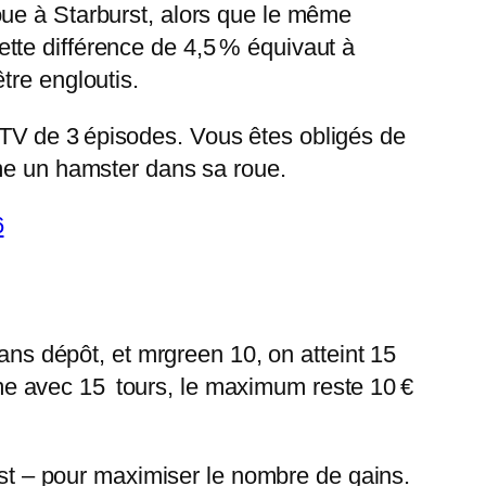
oue à Starburst, alors que le même
tte différence de 4,5 % équivaut à
tre engloutis.
TV de 3 épisodes. Vous êtes obligés de
mme un hamster dans sa roue.
6
sans dépôt, et mrgreen 10, on atteint 15
e avec 15 tours, le maximum reste 10 €
urst – pour maximiser le nombre de gains.