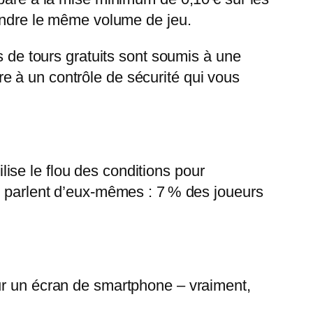
eindre le même volume de jeu.
s de tours gratuits sont soumis à une
aire à un contrôle de sécurité qui vous
ilise le flou des conditions pour
es parlent d’eux-mêmes : 7 % des joueurs
e sur un écran de smartphone – vraiment,