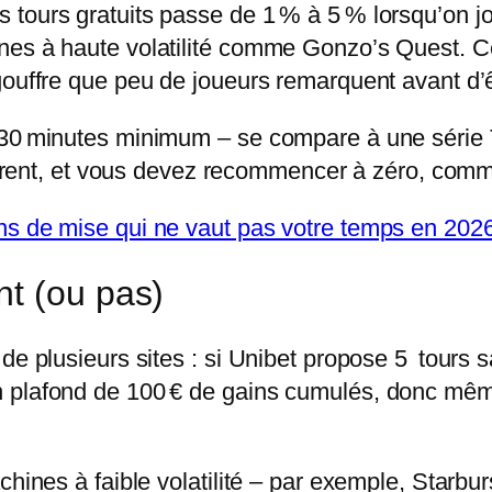
 tours gratuits passe de 1 % à 5 % lorsqu’on j
nes à haute volatilité comme Gonzo’s Quest. Ce
gouffre que peu de joueurs remarquent avant d’ê
 30 minutes minimum – se compare à une série 
expirent, et vous devez recommencer à zéro, co
ns de mise qui ne vaut pas votre temps en 202
t (ou pas)
de plusieurs sites : si Unibet propose 5 tours 
n plafond de 100 € de gains cumulés, donc mêm
chines à faible volatilité – par exemple, Starb