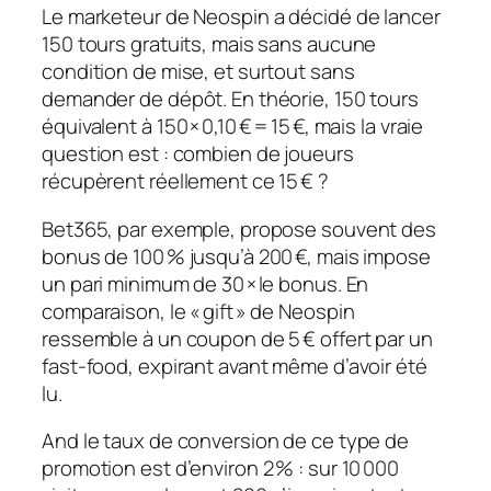
Le marketeur de Neospin a décidé de lancer
150 tours gratuits, mais sans aucune
condition de mise, et surtout sans
demander de dépôt. En théorie, 150 tours
équivalent à 150 × 0,10 € = 15 €, mais la vraie
question est : combien de joueurs
récupèrent réellement ce 15 € ?
Bet365, par exemple, propose souvent des
bonus de 100 % jusqu’à 200 €, mais impose
un pari minimum de 30 × le bonus. En
comparaison, le « gift » de Neospin
ressemble à un coupon de 5 € offert par un
fast‑food, expirant avant même d’avoir été
lu.
And le taux de conversion de ce type de
promotion est d’environ 2 % : sur 10 000