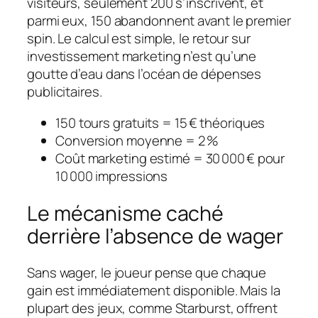
visiteurs, seulement 200 s’inscrivent, et
parmi eux, 150 abandonnent avant le premier
spin. Le calcul est simple, le retour sur
investissement marketing n’est qu’une
goutte d’eau dans l’océan de dépenses
publicitaires.
150 tours gratuits = 15 € théoriques
Conversion moyenne = 2 %
Coût marketing estimé = 30 000 € pour
10 000 impressions
Le mécanisme caché
derrière l’absence de wager
Sans wager, le joueur pense que chaque
gain est immédiatement disponible. Mais la
plupart des jeux, comme Starburst, offrent