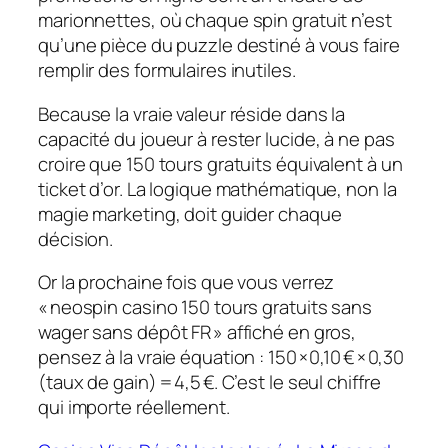
marionnettes, où chaque spin gratuit n’est
qu’une pièce du puzzle destiné à vous faire
remplir des formulaires inutiles.
Because la vraie valeur réside dans la
capacité du joueur à rester lucide, à ne pas
croire que 150 tours gratuits équivalent à un
ticket d’or. La logique mathématique, non la
magie marketing, doit guider chaque
décision.
Or la prochaine fois que vous verrez
« neospin casino 150 tours gratuits sans
wager sans dépôt FR » affiché en gros,
pensez à la vraie équation : 150 × 0,10 € × 0,30
(taux de gain) = 4,5 €. C’est le seul chiffre
qui importe réellement.