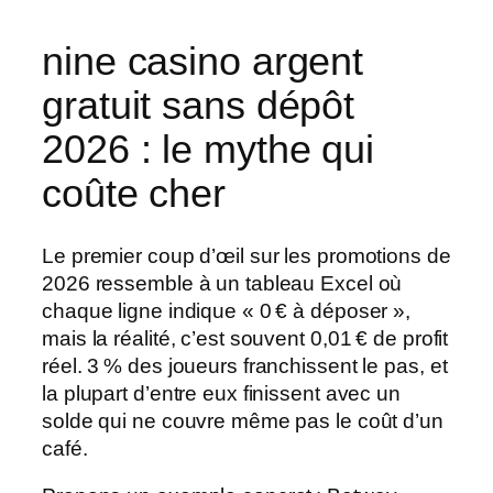
nine casino argent
gratuit sans dépôt
2026 : le mythe qui
coûte cher
Le premier coup d’œil sur les promotions de
2026 ressemble à un tableau Excel où
chaque ligne indique « 0 € à déposer »,
mais la réalité, c’est souvent 0,01 € de profit
réel. 3 % des joueurs franchissent le pas, et
la plupart d’entre eux finissent avec un
solde qui ne couvre même pas le coût d’un
café.