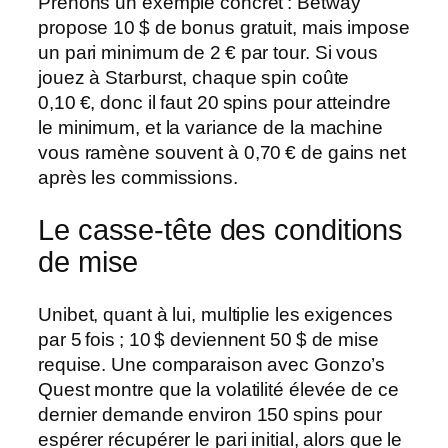
Prenons un exemple concret : Betway
propose 10 $ de bonus gratuit, mais impose
un pari minimum de 2 € par tour. Si vous
jouez à Starburst, chaque spin coûte
0,10 €, donc il faut 20 spins pour atteindre
le minimum, et la variance de la machine
vous ramène souvent à 0,70 € de gains net
après les commissions.
Le casse-tête des conditions
de mise
Unibet, quant à lui, multiplie les exigences
par 5 fois ; 10 $ deviennent 50 $ de mise
requise. Une comparaison avec Gonzo’s
Quest montre que la volatilité élevée de ce
dernier demande environ 150 spins pour
espérer récupérer le pari initial, alors que le