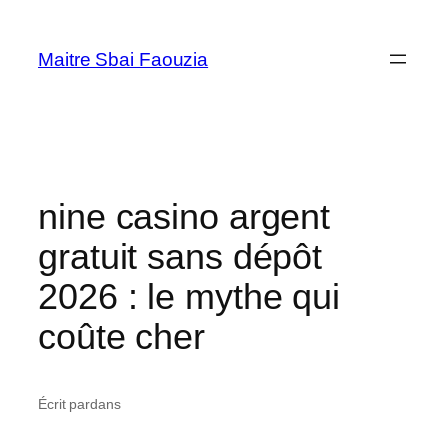
Aller
au
Maitre Sbai Faouzia
contenu
nine casino argent
gratuit sans dépôt
2026 : le mythe qui
coûte cher
Écrit par
dans