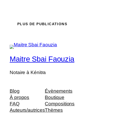
PLUS DE PUBLICATIONS
Maitre Sbai Faouzia
Notaire à Kénitra
Blog
Évènements
À propos
Boutique
FAQ
Compositions
Auteurs/autrices
Thèmes