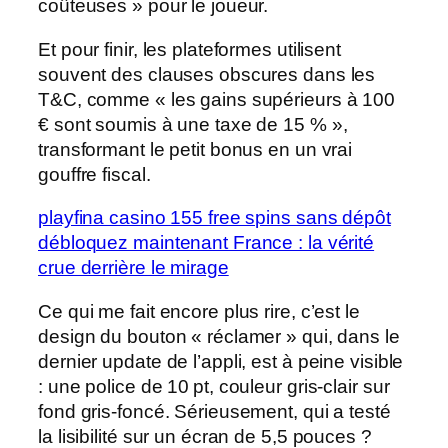
coûteuses » pour le joueur.
Et pour finir, les plateformes utilisent
souvent des clauses obscures dans les
T&C, comme « les gains supérieurs à 100
€ sont soumis à une taxe de 15 % »,
transformant le petit bonus en un vrai
gouffre fiscal.
playfina casino 155 free spins sans dépôt
débloquez maintenant France : la vérité
crue derrière le mirage
Ce qui me fait encore plus rire, c’est le
design du bouton « réclamer » qui, dans le
dernier update de l’appli, est à peine visible
: une police de 10 pt, couleur gris‑clair sur
fond gris‑foncé. Sérieusement, qui a testé
la lisibilité sur un écran de 5,5 pouces ?