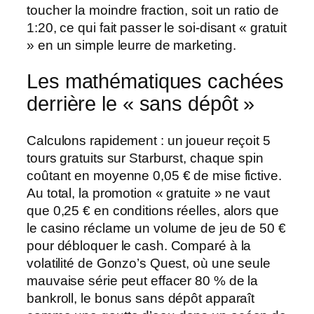
toucher la moindre fraction, soit un ratio de
1:20, ce qui fait passer le soi‑disant « gratuit
» en un simple leurre de marketing.
Les mathématiques cachées
derrière le « sans dépôt »
Calculons rapidement : un joueur reçoit 5
tours gratuits sur Starburst, chaque spin
coûtant en moyenne 0,05 € de mise fictive.
Au total, la promotion « gratuite » ne vaut
que 0,25 € en conditions réelles, alors que
le casino réclame un volume de jeu de 50 €
pour débloquer le cash. Comparé à la
volatilité de Gonzo’s Quest, où une seule
mauvaise série peut effacer 80 % de la
bankroll, le bonus sans dépôt apparaît