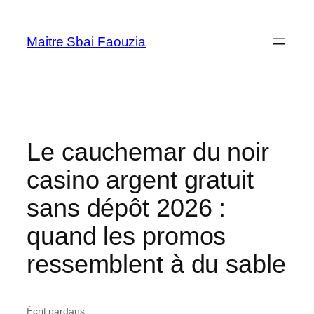
Aller
au
Maitre Sbai Faouzia
contenu
Le cauchemar du noir
casino argent gratuit
sans dépôt 2026 :
quand les promos
ressemblent à du sable
Écrit par
dans