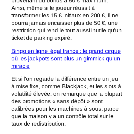
provenant du bonus à 50 € maximum.
Ainsi, même si le joueur réussit à
transformer les 15 € initiaux en 200 €, il ne
pourra jamais encaisser plus de 50 €, une
restriction qui rend le tout aussi inutile qu’un
ticket de parking expiré.
Bingo en ligne légal france : le grand cirque
où les jackpots sont plus un gimmick qu’un
miracle
Et si l’on regarde la différence entre un jeu
à mise fixe, comme Blackjack, et les slots à
volatilité élevée, on remarque que la plupart
des promotions « sans dépôt » sont
calibrées pour les machines à sous, parce
que la maison y a un contrôle total sur le
taux de redistribution.