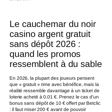
Le cauchemar du noir
casino argent gratuit
sans dépôt 2026 :
quand les promos
ressemblent à du sable
En 2026, la plupart des joueurs pensent
que « gratuit » rime avec bénéfice, mais la
réalité ressemble davantage à un ticket de
loterie acheté à 0,01 €. Prenez le cas d’un
bonus sans dépôt de 10 € offert par Betclic
: il faut miser 200 € avant de pouvoir