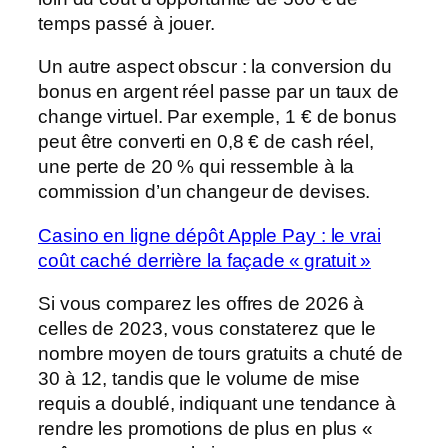
temps passé à jouer.
Un autre aspect obscur : la conversion du
bonus en argent réel passe par un taux de
change virtuel. Par exemple, 1 € de bonus
peut être converti en 0,8 € de cash réel,
une perte de 20 % qui ressemble à la
commission d’un changeur de devises.
Casino en ligne dépôt Apple Pay : le vrai
coût caché derrière la façade « gratuit »
Si vous comparez les offres de 2026 à
celles de 2023, vous constaterez que le
nombre moyen de tours gratuits a chuté de
30 à 12, tandis que le volume de mise
requis a doublé, indiquant une tendance à
rendre les promotions de plus en plus «