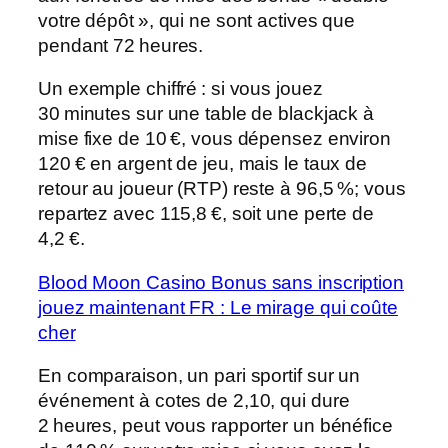
votre dépôt », qui ne sont actives que
pendant 72 heures.
Un exemple chiffré : si vous jouez
30 minutes sur une table de blackjack à
mise fixe de 10 €, vous dépensez environ
120 € en argent de jeu, mais le taux de
retour au joueur (RTP) reste à 96,5 %; vous
repartez avec 115,8 €, soit une perte de
4,2 €.
Blood Moon Casino Bonus sans inscription
jouez maintenant FR : Le mirage qui coûte
cher
En comparaison, un pari sportif sur un
événement à cotes de 2,10, qui dure
2 heures, peut vous rapporter un bénéfice