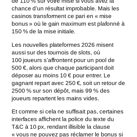
de 110 % sur votre mise si vous avez la
chance d’un résultat improbable. Mais les
casinos transforment ce pari en « mise
bonus » où le gain maximum est plafonné à
150 % de la mise initiale.
Les nouvelles plateformes 2026 misent
aussi sur des tournois de slots, où
100 joueurs s’affrontent pour un pool de
500 €, alors que chaque participant doit
déposer au moins 10 € pour entrer. Le
gagnant repart avec 250 €, soit un retour de
2500 % sur son dépôt, mais 99 % des
joueurs repartent les mains vides.
Et comme si cela ne suffisait pas, certaines
interfaces affichent la police du texte du
T&C à 10 px, rendant illisible la clause
« vous ne pouvez pas réclamer le bonus si