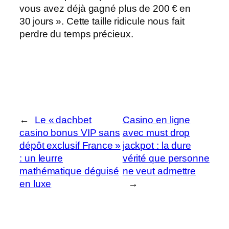
vous avez déjà gagné plus de 200 € en
30 jours ». Cette taille ridicule nous fait
perdre du temps précieux.
←
Le « dachbet
Casino en ligne
casino bonus VIP sans
avec must drop
dépôt exclusif France »
jackpot : la dure
: un leurre
vérité que personne
mathématique déguisé
ne veut admettre
en luxe
→