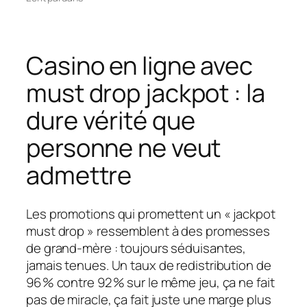
Casino en ligne avec
must drop jackpot : la
dure vérité que
personne ne veut
admettre
Les promotions qui promettent un « jackpot
must drop » ressemblent à des promesses
de grand-mère : toujours séduisantes,
jamais tenues. Un taux de redistribution de
96 % contre 92 % sur le même jeu, ça ne fait
pas de miracle, ça fait juste une marge plus