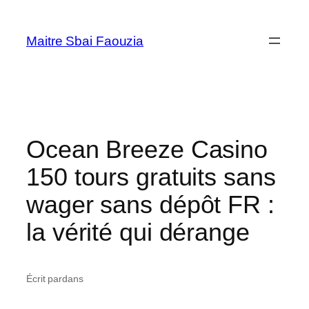
Aller
au
Maitre Sbai Faouzia
contenu
Ocean Breeze Casino
150 tours gratuits sans
wager sans dépôt FR :
la vérité qui dérange
Écrit par
dans