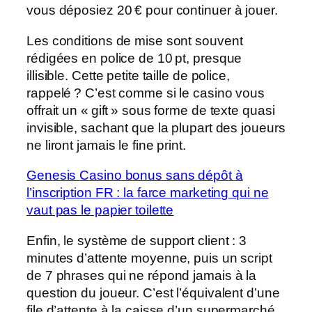
vous déposiez 20 € pour continuer à jouer.
Les conditions de mise sont souvent
rédigées en police de 10 pt, presque
illisible. Cette petite taille de police,
rappelé ? C’est comme si le casino vous
offrait un « gift » sous forme de texte quasi
invisible, sachant que la plupart des joueurs
ne liront jamais le fine print.
Genesis Casino bonus sans dépôt à
l’inscription FR : la farce marketing qui ne
vaut pas le papier toilette
Enfin, le système de support client : 3
minutes d’attente moyenne, puis un script
de 7 phrases qui ne répond jamais à la
question du joueur. C’est l’équivalent d’une
file d’attente à la caisse d’un supermarché