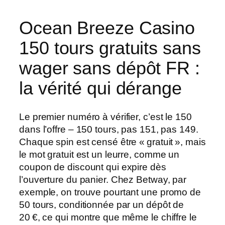
Ocean Breeze Casino
150 tours gratuits sans
wager sans dépôt FR :
la vérité qui dérange
Le premier numéro à vérifier, c’est le 150
dans l’offre – 150 tours, pas 151, pas 149.
Chaque spin est censé être « gratuit », mais
le mot gratuit est un leurre, comme un
coupon de discount qui expire dès
l’ouverture du panier. Chez Betway, par
exemple, on trouve pourtant une promo de
50 tours, conditionnée par un dépôt de
20 €, ce qui montre que même le chiffre le