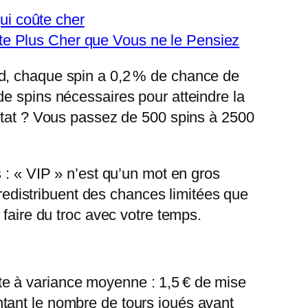
qui coûte cher
te Plus Cher que Vous ne le Pensiez
ad, chaque spin a 0,2 % de chance de
e spins nécessaires pour atteindre la
ultat ? Vous passez de 500 spins à 2500
 : « VIP » n’est qu’un mot en gros
 redistribuent des chances limitées que
 faire du troc avec votre temps.
e à variance moyenne : 1,5 € de mise
tant le nombre de tours joués avant