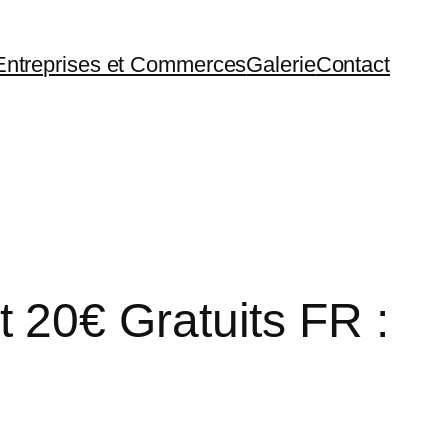
Entreprises et Commerces
Galerie
Contact
20€ Gratuits FR :