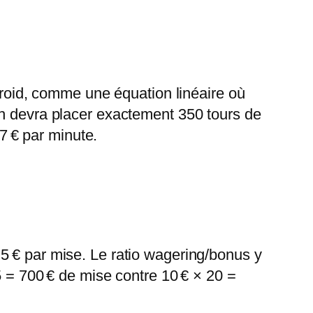
 froid, comme une équation linéaire où
 h devra placer exactement 350 tours de
57 € par minute.
5 € par mise. Le ratio wagering/bonus y
5 = 700 € de mise contre 10 € × 20 =