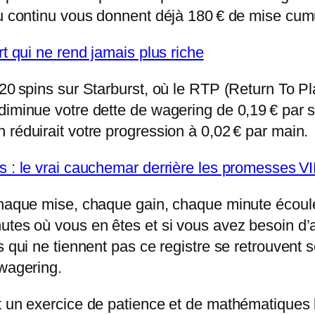
u continu vous donnent déjà 180 € de mise cumul
rt qui ne rend jamais plus riche
 20 spins sur Starburst, où le RTP (Return To P
diminue votre dette de wagering de 0,19 € par 
 réduirait votre progression à 0,02 € par main.
s : le vrai cauchemar derrière les promesses V
 chaque mise, chaque gain, chaque minute écoul
utes où vous en êtes et si vous avez besoin d’
s qui ne tiennent pas ce registre se retrouvent 
 wagering.
t un exercice de patience et de mathématiques 