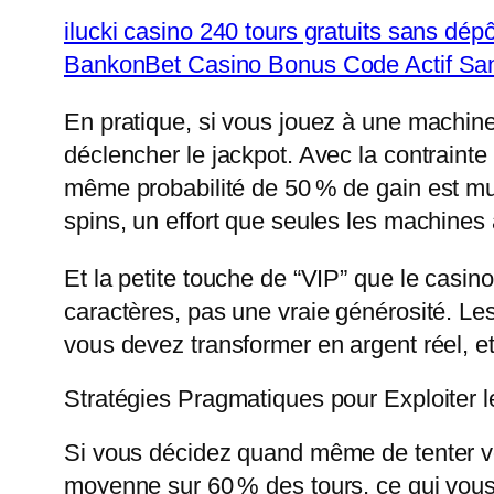
ilucki casino 240 tours gratuits sans dép
BankonBet Casino Bonus Code Actif Sans
En pratique, si vous jouez à une machin
déclencher le jackpot. Avec la contraint
même probabilité de 50 % de gain est mul
spins, un effort que seules les machines à
Et la petite touche de “VIP” que le casin
caractères, pas une vraie générosité. Les
vous devez transformer en argent réel, et
Stratégies Pragmatiques pour Exploiter 
Si vous décidez quand même de tenter vo
moyenne sur 60 % des tours, ce qui vous