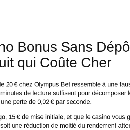
no Bonus Sans Dépôt 
uit qui Coûte Cher
 de 20 € chez Olympus Bet ressemble à une faus
 minutes de lecture suffisent pour décomposer
 une perte de 0,02 € par seconde.
 15 € de mise initiale, et que le casino vous gli
soit une réduction de moitié du rendement att