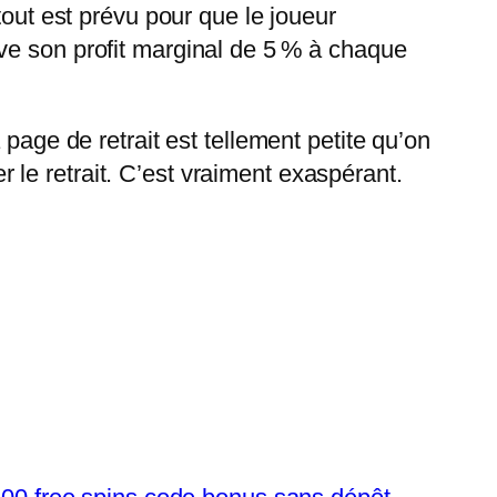
tout est prévu pour que le joueur
ve son profit marginal de 5 % à chaque
page de retrait est tellement petite qu’on
er le retrait. C’est vraiment exaspérant.