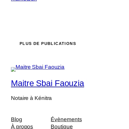
PLUS DE PUBLICATIONS
Maitre Sbai Faouzia
Notaire à Kénitra
Blog
Évènements
À propos
Boutique