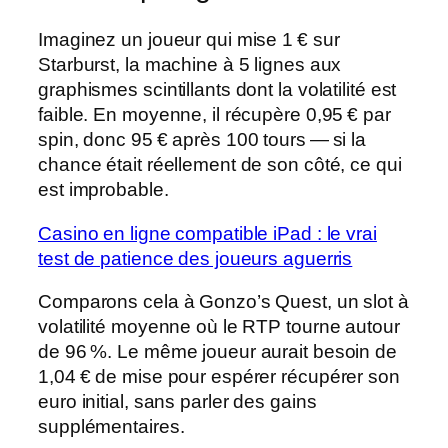
Imaginez un joueur qui mise 1 € sur
Starburst, la machine à 5 lignes aux
graphismes scintillants dont la volatilité est
faible. En moyenne, il récupère 0,95 € par
spin, donc 95 € après 100 tours — si la
chance était réellement de son côté, ce qui
est improbable.
Casino en ligne compatible iPad : le vrai
test de patience des joueurs aguerris
Comparons cela à Gonzo’s Quest, un slot à
volatilité moyenne où le RTP tourne autour
de 96 %. Le même joueur aurait besoin de
1,04 € de mise pour espérer récupérer son
euro initial, sans parler des gains
supplémentaires.