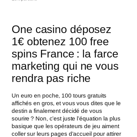
One casino déposez
1€ obtenez 100 free
spins France : la farce
marketing qui ne vous
rendra pas riche
Un euro en poche, 100 tours gratuits
affichés en gros, et vous vous dites que le
destin a finalement décidé de vous
sourire ? Non, c’est juste l’équation la plus
basique que les opérateurs de jeu aiment
coller sur leurs pages d’accueil pour attirer