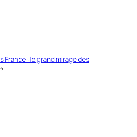
ns France : le grand mirage des
→