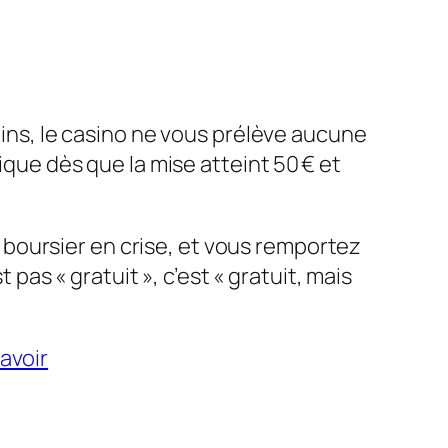
gains, le casino ne vous prélève aucune
ique dès que la mise atteint 50 € et
boursier en crise, et vous remportez
 pas « gratuit », c’est « gratuit, mais
avoir