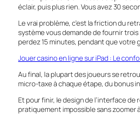
éclair, puis plus rien. Vous avez 30 se
Le vrai problème, c’est la friction du ret
système vous demande de fournir trois pi
perdez 15 minutes, pendant que votre g
Jouer casino en ligne sur iPad : Le confo
Au final, la plupart des joueurs se retro
micro‑taxe à chaque étape, du bonus init
Et pour finir, le design de l’interface de
pratiquement impossible sans zoomer à 20