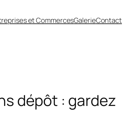
treprises et Commerces
Galerie
Contact
ns dépôt : gardez