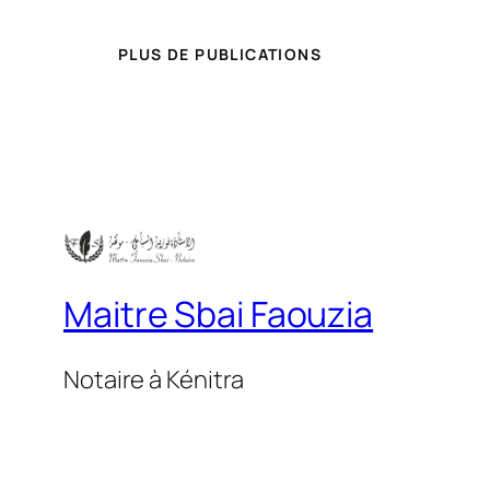
PLUS DE PUBLICATIONS
Maitre Sbai Faouzia
Notaire à Kénitra