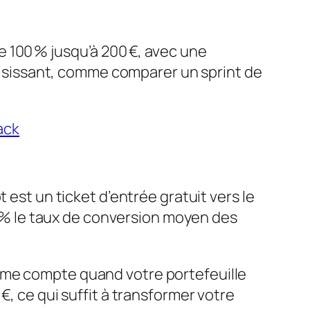
 100 % jusqu’à 200 €, avec une
saisissant, comme comparer un sprint de
ack
 est un ticket d’entrée gratuit vers le
,5 % le taux de conversion moyen des
ime compte quand votre portefeuille
€, ce qui suffit à transformer votre