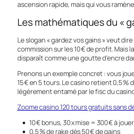
ascension rapide, mais qui vous ramène 
Les mathématiques du « ga
Le slogan « gardez vos gains » veut dire
commission sur les 10 € de profit. Mais l
disparaît comme une goutte d’encre dan
Prenons un exemple concret : vous joue
15 € en 5 tours. Le casino retient 0,5 % d
légèrement entamé par le fisc du casino
Zoome casino 120 tours gratuits sans dé
10 € bonus, 30 x mise = 300 € à joue
0,5 % de rake dès 50 € de gains