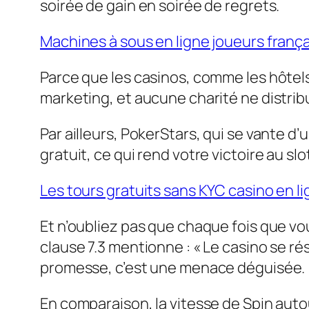
soirée de gain en soirée de regrets.
Machines à sous en ligne joueurs frança
Parce que les casinos, comme les hôtels «
marketing, et aucune charité ne distri
Par ailleurs, PokerStars, qui se vante d
gratuit, ce qui rend votre victoire au s
Les tours gratuits sans KYC casino en li
Et n’oubliez pas que chaque fois que v
clause 7.3 mentionne : « Le casino se ré
promesse, c’est une menace déguisée.
En comparaison, la vitesse de Spin autou