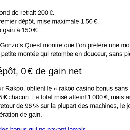
nd de retrait 200 €.
premier dépôt, mise maximale 1,50 €.
e gain à 150 €.
de Gonzo’s Quest montre que l’on préfère une m
 petite montée qui retombe en douceur, sans pic
épôt, 0 € de gain net
ur Rakoo, obtient le « rakoo casino bonus sans
 5 € chacun. Le total misé atteint 1 000 €, mais 
etour de 96 % sur la plupart des machines, le 
ération de gain.
 des bonus qui ne payent jamais