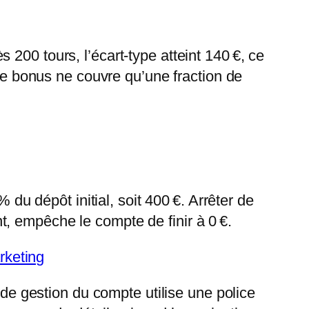
200 tours, l’écart-type atteint 140 €, ce
 le bonus ne couvre qu’une fraction de
 du dépôt initial, soit 400 €. Arrêter de
, empêche le compte de finir à 0 €.
rketing
 de gestion du compte utilise une police