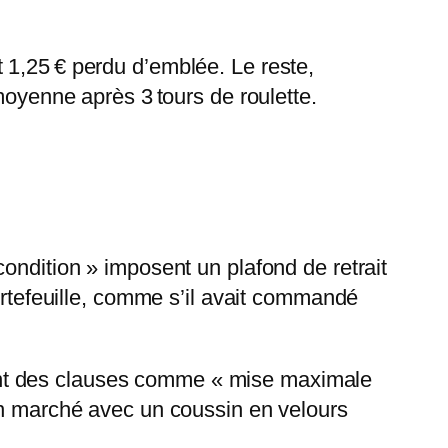
 1,25 € perdu d’emblée. Le reste,
moyenne après 3 tours de roulette.
ondition » imposent un plafond de retrait
portefeuille, comme s’il avait commandé
lisent des clauses comme « mise maximale
bon marché avec un coussin en velours