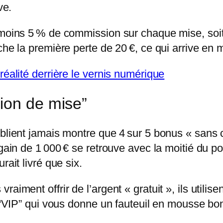
ve.
 moins 5 % de commission sur chaque mise, soit
che la première perte de 20 €, ce qui arrive en 
réalité derrière le vernis numérique
ion de mise”
blient jamais montre que 4 sur 5 bonus « sans c
 gain de 1 000 € se retrouve avec la moitié du 
rait livré que six.
raiment offrir de l’argent « gratuit », ils uti
un “VIP” qui vous donne un fauteuil en mousse 