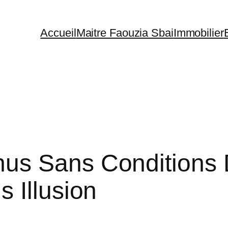
Accueil
Maitre Faouzia Sbai
Immobilier
us Sans Conditions 
 Illusion