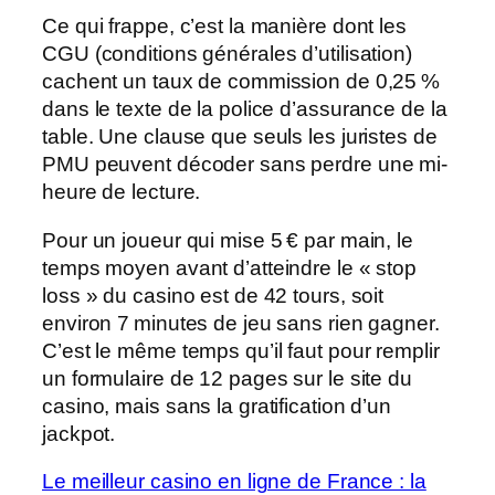
Ce qui frappe, c’est la manière dont les
CGU (conditions générales d’utilisation)
cachent un taux de commission de 0,25 %
dans le texte de la police d’assurance de la
table. Une clause que seuls les juristes de
PMU peuvent décoder sans perdre une mi-
heure de lecture.
Pour un joueur qui mise 5 € par main, le
temps moyen avant d’atteindre le « stop
loss » du casino est de 42 tours, soit
environ 7 minutes de jeu sans rien gagner.
C’est le même temps qu’il faut pour remplir
un formulaire de 12 pages sur le site du
casino, mais sans la gratification d’un
jackpot.
Le meilleur casino en ligne de France : la