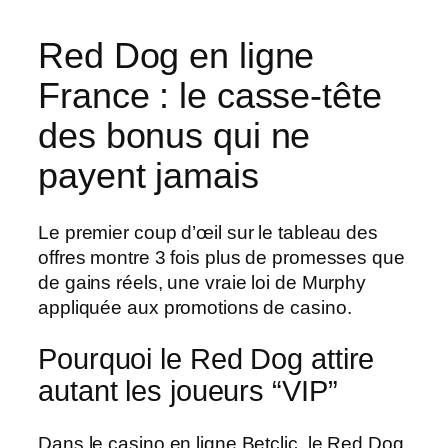
Red Dog en ligne
France : le casse-tête
des bonus qui ne
payent jamais
Le premier coup d’œil sur le tableau des
offres montre 3 fois plus de promesses que
de gains réels, une vraie loi de Murphy
appliquée aux promotions de casino.
Pourquoi le Red Dog attire
autant les joueurs “VIP”
Dans le casino en ligne Betclic, le Red Dog