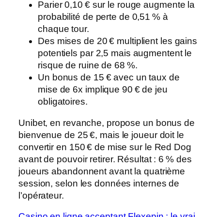
Parier 0,10 € sur le rouge augmente la
probabilité de perte de 0,51 % à
chaque tour.
Des mises de 20 € multiplient les gains
potentiels par 2,5 mais augmentent le
risque de ruine de 68 %.
Un bonus de 15 € avec un taux de
mise de 6x implique 90 € de jeu
obligatoires.
Unibet, en revanche, propose un bonus de
bienvenue de 25 €, mais le joueur doit le
convertir en 150 € de mise sur le Red Dog
avant de pouvoir retirer. Résultat : 6 % des
joueurs abandonnent avant la quatrième
session, selon les données internes de
l’opérateur.
Casino en ligne acceptant Flexepin : le vrai