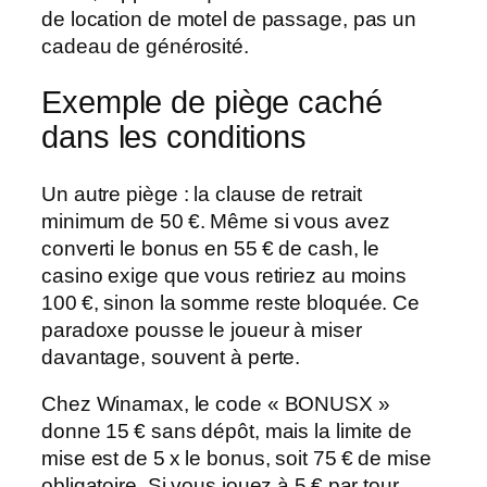
de location de motel de passage, pas un
cadeau de générosité.
Exemple de piège caché
dans les conditions
Un autre piège : la clause de retrait
minimum de 50 €. Même si vous avez
converti le bonus en 55 € de cash, le
casino exige que vous retiriez au moins
100 €, sinon la somme reste bloquée. Ce
paradoxe pousse le joueur à miser
davantage, souvent à perte.
Chez Winamax, le code « BONUSX »
donne 15 € sans dépôt, mais la limite de
mise est de 5 x le bonus, soit 75 € de mise
obligatoire. Si vous jouez à 5 € par tour,