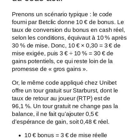
Prenons un scénario typique : le code
fourni par Betclic donne 10 € de bonus. Le
taux de conversion du bonus en cash réel,
selon les conditions, équivaut à 10 % après
30 % de mise. Donc, 10 € × 0,30 = 3 € de
mise exigée, puis 3 € ÷ 10 % = 30 € de
gains potentiels, ce qui reste loin de la
promesse de « gros gains ».
Or, le même code appliqué chez Unibet
offre un tour gratuit sur Starburst, dont le
taux de retour au joueur (RTP) est de
96,1 %. Un tour gratuit ne change pas la
balance, il ne fait qu’ajouter 0,5 €
d’espérance de gain, soit 0,48 € réel.
10 € bonus = 3 € de mise réelle