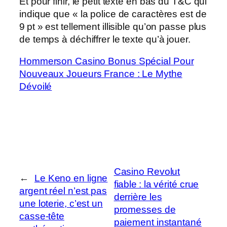
Et pour finir, le petit texte en bas du T&C qui
indique que « la police de caractères est de
9 pt » est tellement illisible qu’on passe plus
de temps à déchiffrer le texte qu’à jouer.
Hommerson Casino Bonus Spécial Pour
Nouveaux Joueurs France : Le Mythe
Dévoilé
Casino Revolut
←
Le Keno en ligne
fiable : la vérité crue
argent réel n’est pas
derrière les
une loterie, c’est un
promesses de
casse-tête
paiement instantané