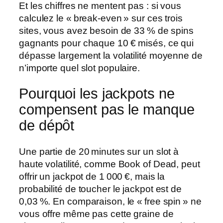
Et les chiffres ne mentent pas : si vous
calculez le « break‑even » sur ces trois
sites, vous avez besoin de 33 % de spins
gagnants pour chaque 10 € misés, ce qui
dépasse largement la volatilité moyenne de
n’importe quel slot populaire.
Pourquoi les jackpots ne
compensent pas le manque
de dépôt
Une partie de 20 minutes sur un slot à
haute volatilité, comme Book of Dead, peut
offrir un jackpot de 1 000 €, mais la
probabilité de toucher le jackpot est de
0,03 %. En comparaison, le « free spin » ne
vous offre même pas cette graine de