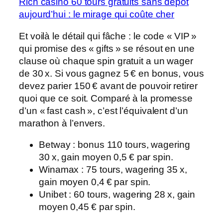
Rich casino 60 tours gratuits sans dépôt
aujourd’hui : le mirage qui coûte cher
Et voilà le détail qui fâche : le code « VIP »
qui promise des « gifts » se résout en une
clause où chaque spin gratuit a un wager
de 30 x. Si vous gagnez 5 € en bonus, vous
devez parier 150 € avant de pouvoir retirer
quoi que ce soit. Comparé à la promesse
d’un « fast cash », c’est l’équivalent d’un
marathon à l’envers.
Betway : bonus 110 tours, wagering
30 x, gain moyen 0,5 € par spin.
Winamax : 75 tours, wagering 35 x,
gain moyen 0,4 € par spin.
Unibet : 60 tours, wagering 28 x, gain
moyen 0,45 € par spin.