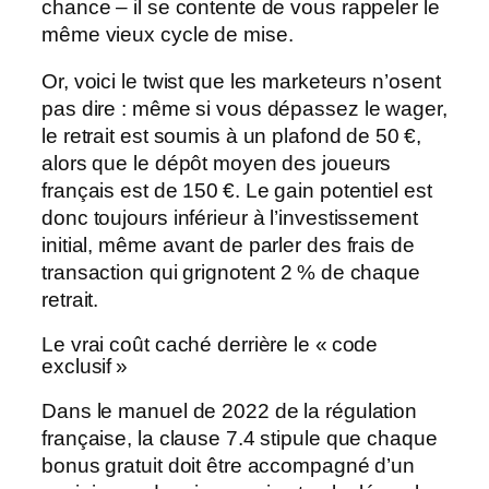
chance – il se contente de vous rappeler le
même vieux cycle de mise.
Or, voici le twist que les marketeurs n’osent
pas dire : même si vous dépassez le wager,
le retrait est soumis à un plafond de 50 €,
alors que le dépôt moyen des joueurs
français est de 150 €. Le gain potentiel est
donc toujours inférieur à l’investissement
initial, même avant de parler des frais de
transaction qui grignotent 2 % de chaque
retrait.
Le vrai coût caché derrière le « code
exclusif »
Dans le manuel de 2022 de la régulation
française, la clause 7.4 stipule que chaque
bonus gratuit doit être accompagné d’un