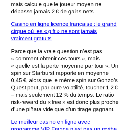
mais calcule que le joueur moyen ne
dépasse jamais 2 € de gains nets.
Casino en ligne licence française : le grand
cirque où les « gift » ne sont jamais
vraiment gratuits
Parce que la vraie question n’est pas
« comment obtenir ces tours », mais
« quelle est la perte moyenne par tour ». Un
spin sur Starburst rapporte en moyenne
0,45 €, alors que le même spin sur Gonzo’s
Quest peut, par pure volatilité, toucher 1,2 €
– mais seulement 12 % du temps. Le ratio
risk‑reward du « free » est donc plus proche
d’une piñata vide que d’un tirage gagnant.
Le meilleur casino en ligne avec
programme VIP France n’est pas un mythe,