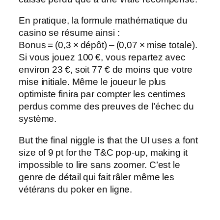
En pratique, la formule mathématique du
casino se résume ainsi :
Bonus = (0,3 × dépôt) – (0,07 × mise totale).
Si vous jouez 100 €, vous repartez avec
environ 23 €, soit 77 € de moins que votre
mise initiale. Même le joueur le plus
optimiste finira par compter les centimes
perdus comme des preuves de l’échec du
système.
But the final niggle is that the UI uses a font
size of 9 pt for the T&C pop‑up, making it
impossible to lire sans zoomer. C’est le
genre de détail qui fait râler même les
vétérans du poker en ligne.