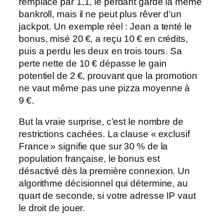
remplacé par 1,1, le perdant garde la même
bankroll, mais il ne peut plus rêver d’un
jackpot. Un exemple réel : Jean a tenté le
bonus, misé 20 €, a reçu 10 € en crédits,
puis a perdu les deux en trois tours. Sa
perte nette de 10 € dépasse le gain
potentiel de 2 €, prouvant que la promotion
ne vaut même pas une pizza moyenne à
9 €.
But la vraie surprise, c’est le nombre de
restrictions cachées. La clause « exclusif
France » signifie que sur 30 % de la
population française, le bonus est
désactivé dès la première connexion. Un
algorithme décisionnel qui détermine, au
quart de seconde, si votre adresse IP vaut
le droit de jouer.