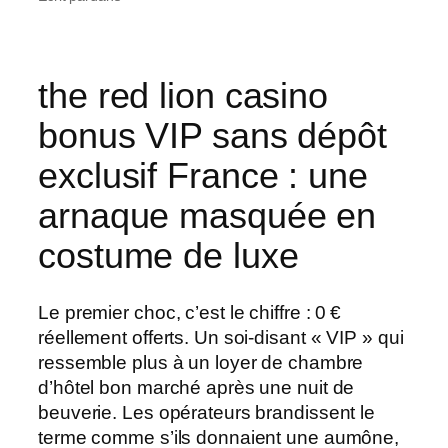
the red lion casino
bonus VIP sans dépôt
exclusif France : une
arnaque masquée en
costume de luxe
Le premier choc, c’est le chiffre : 0 €
réellement offerts. Un soi‑disant « VIP » qui
ressemble plus à un loyer de chambre
d’hôtel bon marché après une nuit de
beuverie. Les opérateurs brandissent le
terme comme s’ils donnaient une aumône,