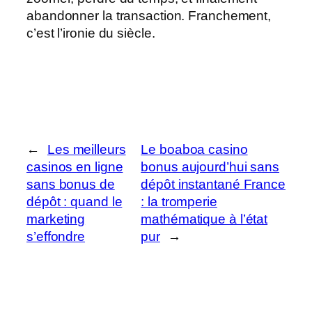
abandonner la transaction. Franchement,
c’est l’ironie du siècle.
←
Les meilleurs
Le boaboa casino
casinos en ligne
bonus aujourd’hui sans
sans bonus de
dépôt instantané France
dépôt : quand le
: la tromperie
marketing
mathématique à l’état
s’effondre
pur
→