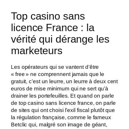
Top casino sans
licence France : la
vérité qui dérange les
marketeurs
Les opérateurs qui se vantent d’être
« free » ne comprennent jamais que le
gratuit, c’est un leurre, un leurre à deux cent
euros de mise minimum qui ne sert qu’à
drainer les portefeuilles. Et quand on parle
de top casino sans licence france, on parle
de sites qui ont choisi l’exil fiscal plutôt que
la régulation française, comme le fameux
Betclic qui, malgré son image de géant,