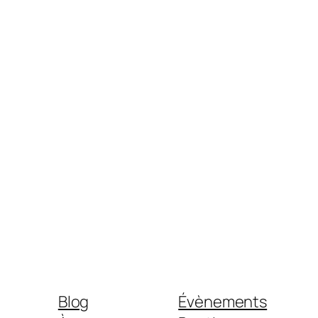
Blog
Évènements