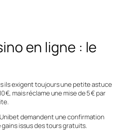
ino en ligne : le
s ils exigent toujours une petite astuce
10 €, mais réclame une mise de 5 € par
ite.
que Unibet demandent une confirmation
 gains issus des tours gratuits.