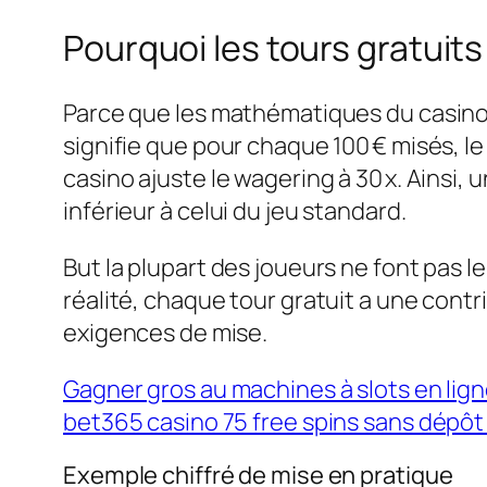
Pourquoi les tours gratuits
Parce que les mathématiques du casino
signifie que pour chaque 100 € misés, l
casino ajuste le wagering à 30 x. Ainsi, 
inférieur à celui du jeu standard.
But la plupart des joueurs ne font pas le
réalité, chaque tour gratuit a une contr
exigences de mise.
Gagner gros au machines à slots en ligne 
bet365 casino 75 free spins sans dépôt ex
Exemple chiffré de mise en pratique