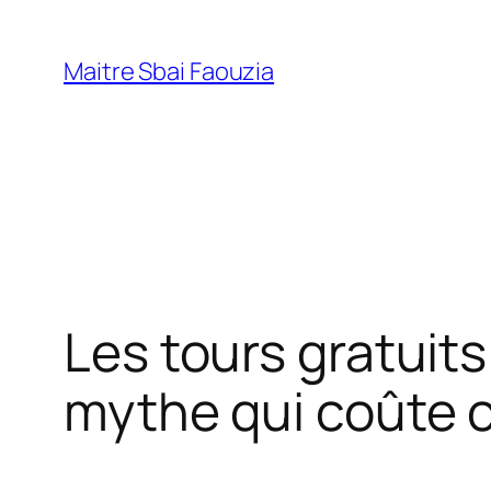
Maitre Sbai Faouzia
Les tours gratuits
mythe qui coûte 