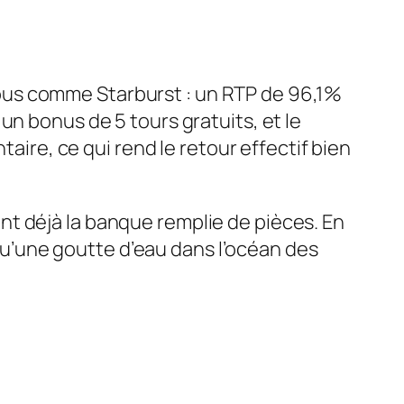
us comme Starburst : un RTP de 96,1 %
un bonus de 5 tours gratuits, et le
taire, ce qui rend le retour effectif bien
inent déjà la banque remplie de pièces. En
t qu’une goutte d’eau dans l’océan des