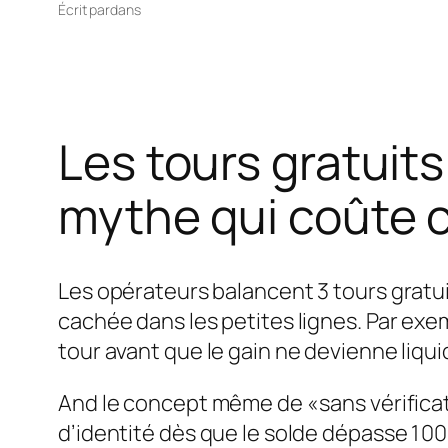
Écrit par
dans
Les tours gratuits
mythe qui coûte 
Les opérateurs balancent 3 tours gratui
cachée dans les petites lignes. Par exem
tour avant que le gain ne devienne liquid
And le concept même de « sans vérificat
d’identité dès que le solde dépasse 1 00