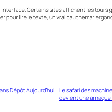
e l’interface. Certains sites affichent les tour
omer pour lire le texte, un vrai cauchemar ergo
 Sans Dépôt Aujourd’hui
Le safari des machine
devient une arnaque