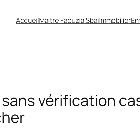
Accueil
Maitre Faouzia Sbai
Immobilier
En
 sans vérification cas
cher