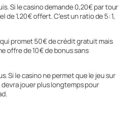
uis. Si le casino demande 0,20 € par tour
de 1,20 € offert. C’est un ratio de 5 : 1,
 qui promet 50 € de crédit gratuit mais
ne offre de 10 € de bonus sans
. Si le casino ne permet que le jeu sur
ur devra jouer plus longtemps pour
ad.