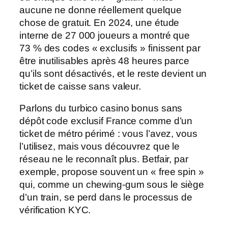
aucune ne donne réellement quelque
chose de gratuit. En 2024, une étude
interne de 27 000 joueurs a montré que
73 % des codes « exclusifs » finissent par
être inutilisables après 48 heures parce
qu’ils sont désactivés, et le reste devient un
ticket de caisse sans valeur.
Parlons du turbico casino bonus sans
dépôt code exclusif France comme d’un
ticket de métro périmé : vous l’avez, vous
l’utilisez, mais vous découvrez que le
réseau ne le reconnaît plus. Betfair, par
exemple, propose souvent un « free spin »
qui, comme un chewing‑gum sous le siège
d’un train, se perd dans le processus de
vérification KYC.