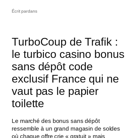
Écrit par
dans
TurboCoup de Trafik :
le turbico casino bonus
sans dépôt code
exclusif France qui ne
vaut pas le papier
toilette
Le marché des bonus sans dépôt
ressemble à un grand magasin de soldes
où chaque offre crie « gratuit » mais