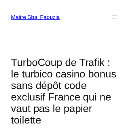
Aller
au
Maitre Sbai Faouzia
contenu
TurboCoup de Trafik :
le turbico casino bonus
sans dépôt code
exclusif France qui ne
vaut pas le papier
toilette