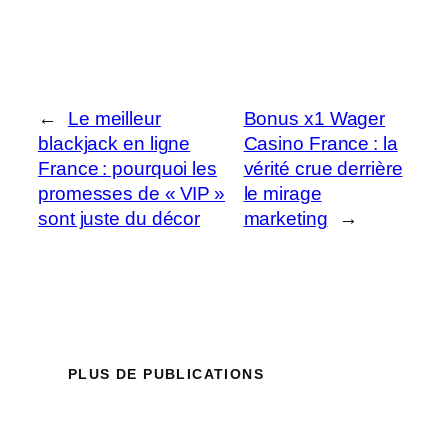
←
Le meilleur
Bonus x1 Wager
blackjack en ligne
Casino France : la
France : pourquoi les
vérité crue derrière
promesses de « VIP »
le mirage
sont juste du décor
marketing
→
PLUS DE PUBLICATIONS