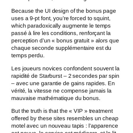
Because the UI design of the bonus page
uses a 9‑pt font, you’re forced to squint,
which paradoxically augmente le temps
passé à lire les conditions, renforçant la
perception d’un « bonus gratuit » alors que
chaque seconde supplémentaire est du
temps perdu.
Les joueurs novices confondent souvent la
rapidité de Starburst – 2 secondes par spin
– avec une garantie de gains rapides. En
vérité, la vitesse ne compense jamais la
mauvaise mathématique du bonus.
But the truth is that the « VIP » treatment
offered by these sites resembles un cheap
motel avec un nouveau tapis : l’apparence