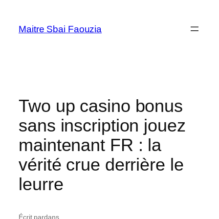
Aller
au
Maitre Sbai Faouzia
contenu
Two up casino bonus
sans inscription jouez
maintenant FR : la
vérité crue derrière le
leurre
Écrit par
dans