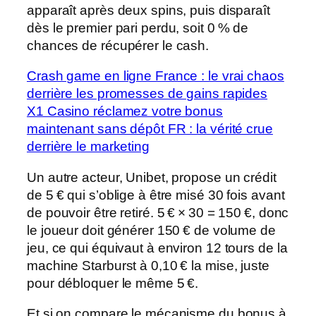
apparaît après deux spins, puis disparaît
dès le premier pari perdu, soit 0 % de
chances de récupérer le cash.
Crash game en ligne France : le vrai chaos
derrière les promesses de gains rapides
X1 Casino réclamez votre bonus
maintenant sans dépôt FR : la vérité crue
derrière le marketing
Un autre acteur, Unibet, propose un crédit
de 5 € qui s’oblige à être misé 30 fois avant
de pouvoir être retiré. 5 € × 30 = 150 €, donc
le joueur doit générer 150 € de volume de
jeu, ce qui équivaut à environ 12 tours de la
machine Starburst à 0,10 € la mise, juste
pour débloquer le même 5 €.
Et si on compare le mécanisme du bonus à