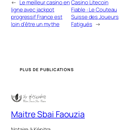
←
Le meilleur casino en
Casino Litecoin
ligne avec jackpot
Fiable : Le Couteau
progressif France est
Suisse des Joueurs
loin d’être un mythe
Fatigués
→
PLUS DE PUBLICATIONS
Maitre Sbai Faouzia
Notaire à Kénitra