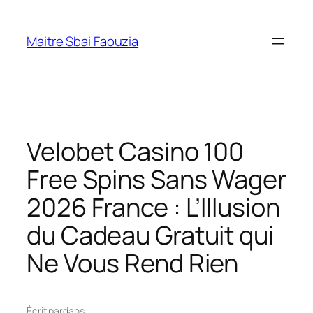
Maitre Sbai Faouzia
Velobet Casino 100
Free Spins Sans Wager
2026 France : L’Illusion
du Cadeau Gratuit qui
Ne Vous Rend Rien
Écrit par
dans