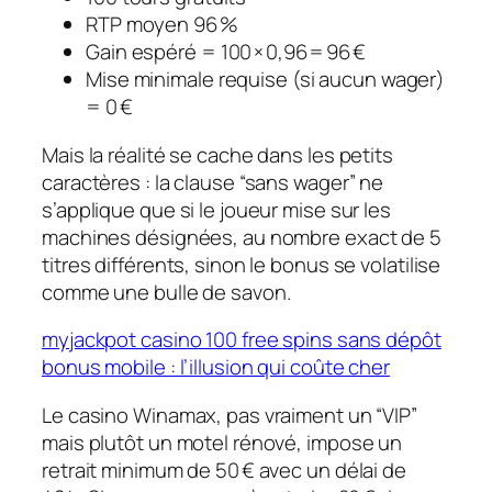
RTP moyen 96 %
Gain espéré = 100 × 0,96 = 96 €
Mise minimale requise (si aucun wager)
= 0 €
Mais la réalité se cache dans les petits
caractères : la clause “sans wager” ne
s’applique que si le joueur mise sur les
machines désignées, au nombre exact de 5
titres différents, sinon le bonus se volatilise
comme une bulle de savon.
myjackpot casino 100 free spins sans dépôt
bonus mobile : l’illusion qui coûte cher
Le casino Winamax, pas vraiment un “VIP”
mais plutôt un motel rénové, impose un
retrait minimum de 50 € avec un délai de