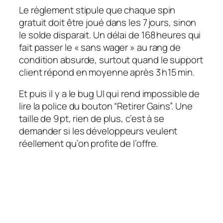
Le règlement stipule que chaque spin
gratuit doit être joué dans les 7 jours, sinon
le solde disparait. Un délai de 168 heures qui
fait passer le « sans wager » au rang de
condition absurde, surtout quand le support
client répond en moyenne après 3 h 15 min.
Et puis il y a le bug UI qui rend impossible de
lire la police du bouton “Retirer Gains”. Une
taille de 9 pt, rien de plus, c’est à se
demander si les développeurs veulent
réellement qu’on profite de l’offre.