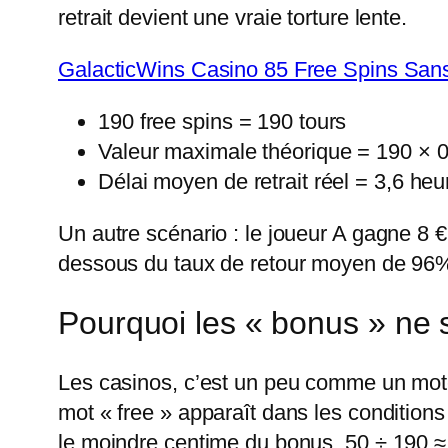
retrait devient une vraie torture lente.
GalacticWins Casino 85 Free Spins Sans
190 free spins = 190 tours
Valeur maximale théorique = 190 × 0
Délai moyen de retrait réel = 3,6 heu
Un autre scénario : le joueur A gagne 8 € 
dessous du taux de retour moyen de 96%
Pourquoi les « bonus » ne
Les casinos, c’est un peu comme un motel 
mot « free » apparaît dans les conditio
le moindre centime du bonus. 50 ÷ 190 ≈ 0