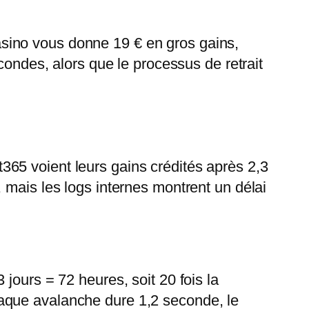
 casino vous donne 19 € en gros gains,
condes, alors que le processus de retrait
65 voient leurs gains crédités après 2,3
 mais les logs internes montrent un délai
jours = 72 heures, soit 20 fois la
aque avalanche dure 1,2 seconde, le