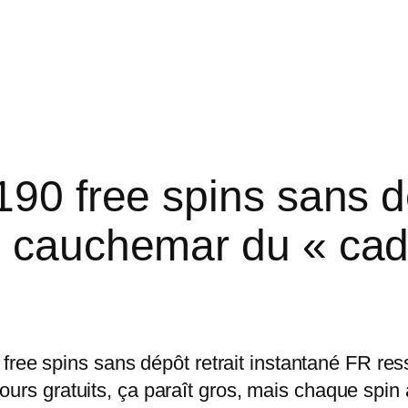
190 free spins sans dé
e cauchemar du « cad
free spins sans dépôt retrait instantané FR res
0 tours gratuits, ça paraît gros, mais chaque spi