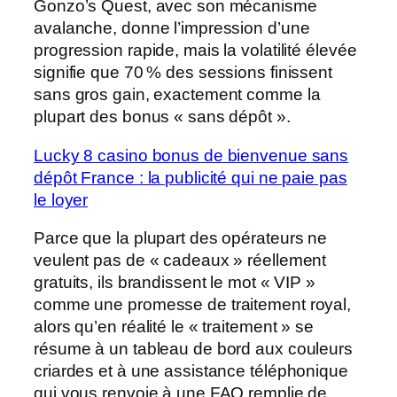
Gonzo’s Quest, avec son mécanisme
avalanche, donne l’impression d’une
progression rapide, mais la volatilité élevée
signifie que 70 % des sessions finissent
sans gros gain, exactement comme la
plupart des bonus « sans dépôt ».
Lucky 8 casino bonus de bienvenue sans
dépôt France : la publicité qui ne paie pas
le loyer
Parce que la plupart des opérateurs ne
veulent pas de « cadeaux » réellement
gratuits, ils brandissent le mot « VIP »
comme une promesse de traitement royal,
alors qu’en réalité le « traitement » se
résume à un tableau de bord aux couleurs
criardes et à une assistance téléphonique
qui vous renvoie à une FAQ remplie de