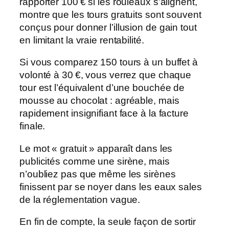
rapporter 100 € si les rouleaux s’alignent,
montre que les tours gratuits sont souvent
conçus pour donner l’illusion de gain tout
en limitant la vraie rentabilité.
Si vous comparez 150 tours à un buffet à
volonté à 30 €, vous verrez que chaque
tour est l’équivalent d’une bouchée de
mousse au chocolat : agréable, mais
rapidement insignifiant face à la facture
finale.
Le mot « gratuit » apparaît dans les
publicités comme une sirène, mais
n’oubliez pas que même les sirènes
finissent par se noyer dans les eaux sales
de la réglementation vague.
En fin de compte, la seule façon de sortir