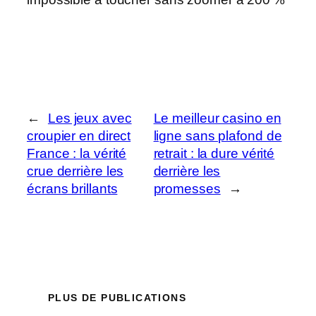
←
Les jeux avec
Le meilleur casino en
croupier en direct
ligne sans plafond de
France : la vérité
retrait : la dure vérité
crue derrière les
derrière les
écrans brillants
promesses
→
PLUS DE PUBLICATIONS