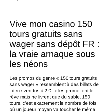
Vive mon casino 150
tours gratuits sans
wager sans dépôt FR :
la vraie arnaque sous
les néons
Les promos du genre « 150 tours gratuits
sans wager » ressemblent à des billets de
loterie vendus à 2 € : elles promettent le
rêve mais ne livrent que du sable. 150
tours, c’est exactement le nombre de fois
où un joueur moyen va toucher le même