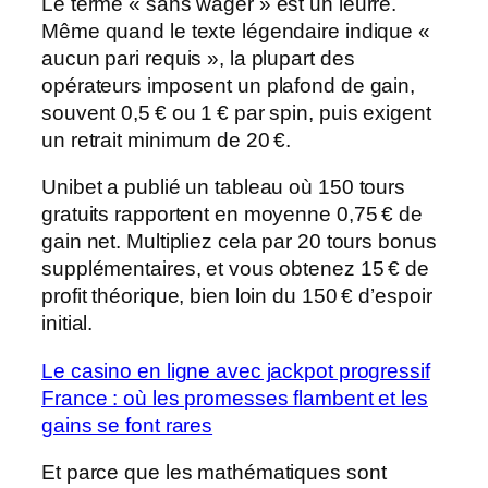
Le terme « sans wager » est un leurre.
Même quand le texte légendaire indique «
aucun pari requis », la plupart des
opérateurs imposent un plafond de gain,
souvent 0,5 € ou 1 € par spin, puis exigent
un retrait minimum de 20 €.
Unibet a publié un tableau où 150 tours
gratuits rapportent en moyenne 0,75 € de
gain net. Multipliez cela par 20 tours bonus
supplémentaires, et vous obtenez 15 € de
profit théorique, bien loin du 150 € d’espoir
initial.
Le casino en ligne avec jackpot progressif
France : où les promesses flambent et les
gains se font rares
Et parce que les mathématiques sont