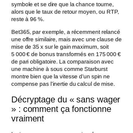
symbole et se dire que la chance tourne,
alors que le taux de retour moyen, ou RTP,
reste à 96 %.
Bet365, par exemple, a récemment relancé
une offre similaire, mais avec une clause de
mise de 35 x sur le gain maximum, soit
5 000 € de bonus transformés en 175 000 €
de pari obligatoire. La comparaison avec
une machine à sous comme Starburst
montre bien que la vitesse d’un spin ne
compense pas l’inertie du calcul de mise.
Décryptage du « sans wager
» : comment ça fonctionne
vraiment