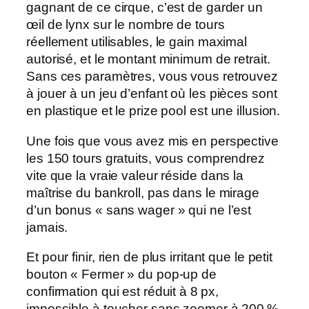
gagnant de ce cirque, c’est de garder un
œil de lynx sur le nombre de tours
réellement utilisables, le gain maximal
autorisé, et le montant minimum de retrait.
Sans ces paramètres, vous vous retrouvez
à jouer à un jeu d’enfant où les pièces sont
en plastique et le prize pool est une illusion.
Une fois que vous avez mis en perspective
les 150 tours gratuits, vous comprendrez
vite que la vraie valeur réside dans la
maîtrise du bankroll, pas dans le mirage
d’un bonus « sans wager » qui ne l’est
jamais.
Et pour finir, rien de plus irritant que le petit
bouton « Fermer » du pop‑up de
confirmation qui est réduit à 8 px,
impossible à toucher sans zoomer à 200 %