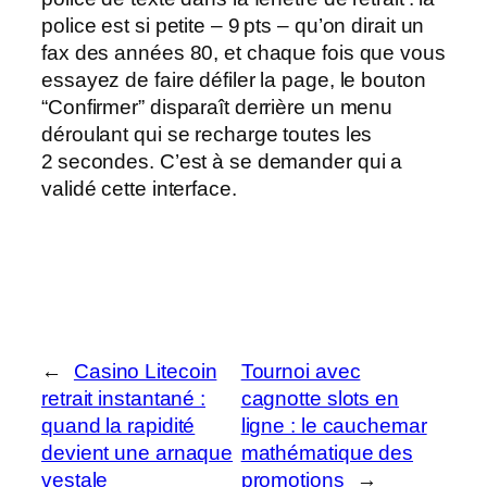
police est si petite – 9 pts – qu’on dirait un
fax des années 80, et chaque fois que vous
essayez de faire défiler la page, le bouton
“Confirmer” disparaît derrière un menu
déroulant qui se recharge toutes les
2 secondes. C’est à se demander qui a
validé cette interface.
←
Casino Litecoin
Tournoi avec
retrait instantané :
cagnotte slots en
quand la rapidité
ligne : le cauchemar
devient une arnaque
mathématique des
vestale
promotions
→