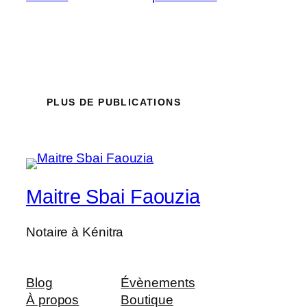
PLUS DE PUBLICATIONS
Maitre Sbai Faouzia
Notaire à Kénitra
Blog
Évènements
À propos
Boutique