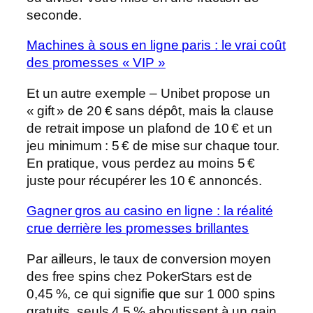
seconde.
Machines à sous en ligne paris : le vrai coût
des promesses « VIP »
Et un autre exemple – Unibet propose un
« gift » de 20 € sans dépôt, mais la clause
de retrait impose un plafond de 10 € et un
jeu minimum : 5 € de mise sur chaque tour.
En pratique, vous perdez au moins 5 €
juste pour récupérer les 10 € annoncés.
Gagner gros au casino en ligne : la réalité
crue derrière les promesses brillantes
Par ailleurs, le taux de conversion moyen
des free spins chez PokerStars est de
0,45 %, ce qui signifie que sur 1 000 spins
gratuits, seuls 4,5 % aboutissent à un gain