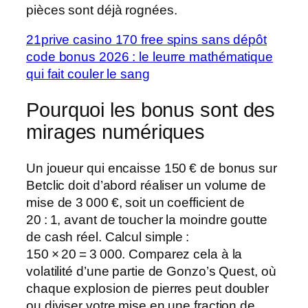
pièces sont déjà rognées.
21prive casino 170 free spins sans dépôt
code bonus 2026 : le leurre mathématique
qui fait couler le sang
Pourquoi les bonus sont des
mirages numériques
Un joueur qui encaisse 150 € de bonus sur
Betclic doit d’abord réaliser un volume de
mise de 3 000 €, soit un coefficient de
20 : 1, avant de toucher la moindre goutte
de cash réel. Calcul simple :
150 × 20 = 3 000. Comparez cela à la
volatilité d’une partie de Gonzo’s Quest, où
chaque explosion de pierres peut doubler
ou diviser votre mise en une fraction de