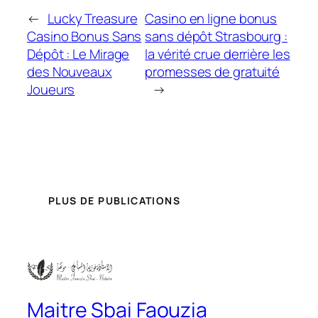
←
Lucky Treasure
Casino en ligne bonus
Casino Bonus Sans
sans dépôt Strasbourg :
Dépôt : Le Mirage
la vérité crue derrière les
des Nouveaux
promesses de gratuité
Joueurs
→
PLUS DE PUBLICATIONS
Maitre Sbai Faouzia