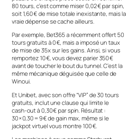
80 tours, c’est comme miser 0,02 € par spin,
soit 1,60 € de mise totale inexistante, mais la
vraie dépense se cache ailleurs.
Par exemple, Bet365 a récemment offert 50
tours gratuits à 0 €, mais a imposé un taux
de mise de 35x sur les gains. Ainsi, si vous
remportez 10 €, vous devez parier 350 €
avant de toucher le bout du tunnel. C’est la
même mécanique déguisée que celle de
Winoui.
Et Unibet, avec son offre “VIP” de 30 tours
gratuits, inclut une clause qui limite le
cash‑out à 0,30 € par spin. Résultat :
30 × 0,30 = 9 € de gain max, même si le
jackpot virtuel vous montre 100 €.