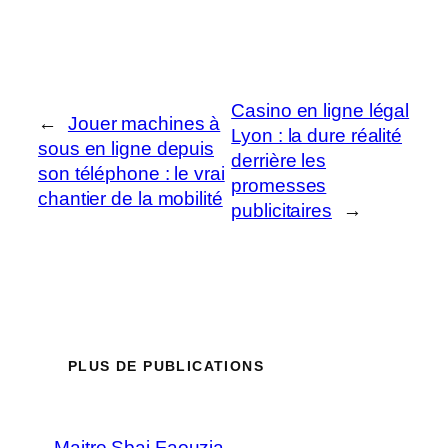
Casino en ligne légal
←
Jouer machines à
Lyon : la dure réalité
sous en ligne depuis
derrière les
son téléphone : le vrai
promesses
chantier de la mobilité
publicitaires
→
PLUS DE PUBLICATIONS