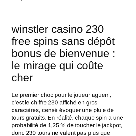
winstler casino 230
free spins sans dépôt
bonus de bienvenue :
le mirage qui coûte
cher
Le premier choc pour le joueur aguerri,
c’est le chiffre 230 affiché en gros
caractères, censé évoquer une pluie de
tours gratuits. En réalité, chaque spin a une
probabilité de 1,25 % de toucher le jackpot,
donc 230 tours ne valent pas plus que