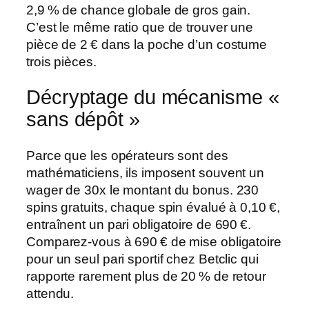
2,9 % de chance globale de gros gain.
C’est le même ratio que de trouver une
pièce de 2 € dans la poche d’un costume
trois pièces.
Décryptage du mécanisme «
sans dépôt »
Parce que les opérateurs sont des
mathématiciens, ils imposent souvent un
wager de 30x le montant du bonus. 230
spins gratuits, chaque spin évalué à 0,10 €,
entraînent un pari obligatoire de 690 €.
Comparez‑vous à 690 € de mise obligatoire
pour un seul pari sportif chez Betclic qui
rapporte rarement plus de 20 % de retour
attendu.