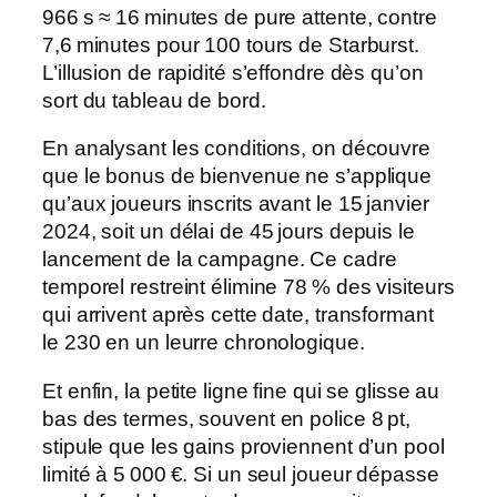
966 s ≈ 16 minutes de pure attente, contre
7,6 minutes pour 100 tours de Starburst.
L’illusion de rapidité s’effondre dès qu’on
sort du tableau de bord.
En analysant les conditions, on découvre
que le bonus de bienvenue ne s’applique
qu’aux joueurs inscrits avant le 15 janvier
2024, soit un délai de 45 jours depuis le
lancement de la campagne. Ce cadre
temporel restreint élimine 78 % des visiteurs
qui arrivent après cette date, transformant
le 230 en un leurre chronologique.
Et enfin, la petite ligne fine qui se glisse au
bas des termes, souvent en police 8 pt,
stipule que les gains proviennent d’un pool
limité à 5 000 €. Si un seul joueur dépasse