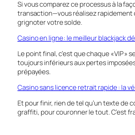
Si vous comparez ce processus à la façon
transaction—vous réalisez rapidement qu
grignoter votre solde.
Casino en ligne : le meilleur blackjack d
Le point final, c’est que chaque « VIP »
toujours inférieurs aux pertes imposée
prépayées.
Casino sans licence retrait rapide : la vé
Et pour finir, rien de tel qu’un texte de
graffiti, pour couronner le tout. C’est f