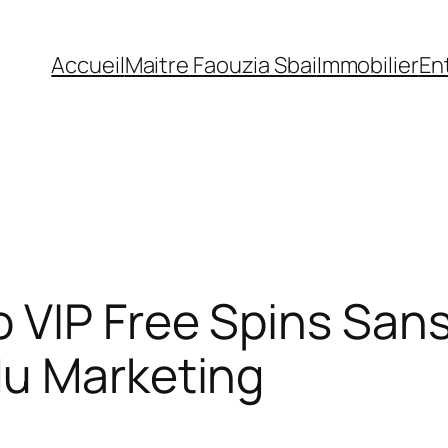
Accueil
Maitre Faouzia Sbai
Immobilier
En
VIP Free Spins Sans
du Marketing