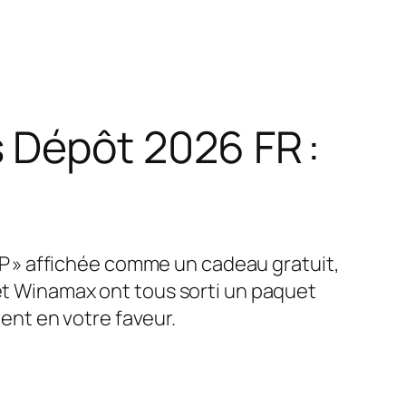
 Dépôt 2026 FR :
VIP » affichée comme un cadeau gratuit,
 et Winamax ont tous sorti un paquet
ment en votre faveur.