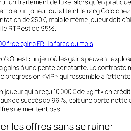
ur un traitement de luxe, alors qu’en pratique
xemple, un joueur qui atteint le rang Gold che
ntation de 250 €, mais le même joueur doit d’a
 le RTP est de 95 %.
free spins FR : la farce du mois
zo’s Quest : un jeu où les gains peuvent explo
s gains à une pente constante. Le contraste mo
 progression « VIP » qui ressemble à l’attente 
ueur qui a reçu 10 000 € de « gift » en crédits 
taux de succès de 96 %, soit une perte nette d
hiffres ne mentent pas.
er les offres sans se ruiner