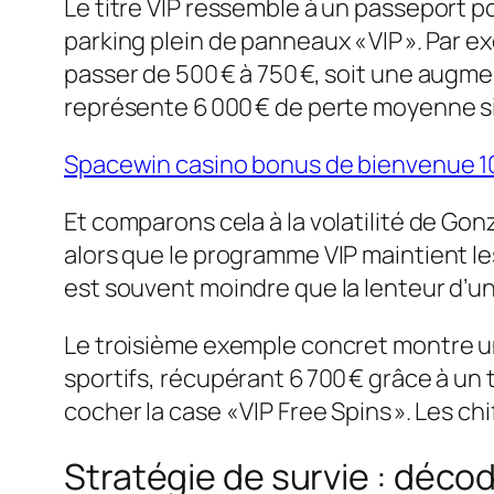
Le titre VIP ressemble à un passeport po
parking plein de panneaux « VIP ». Par e
passer de 500 € à 750 €, soit une augme
représente 6 000 € de perte moyenne si
Spacewin casino bonus de bienvenue 100 
Et comparons cela à la volatilité de Gon
alors que le programme VIP maintient le
est souvent moindre que la lenteur d’une
Le troisième exemple concret montre un jo
sportifs, récupérant 6 700 € grâce à un 
cocher la case « VIP Free Spins ». Les c
Stratégie de survie : décod