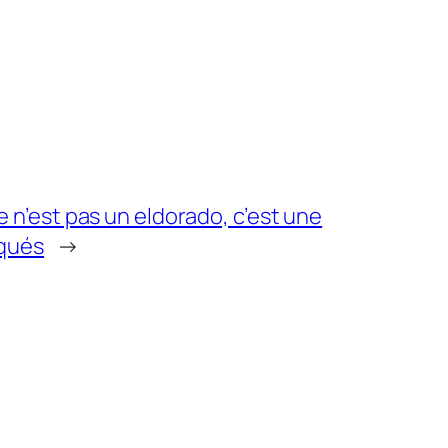
e n’est pas un eldorado, c’est une
uqués
→