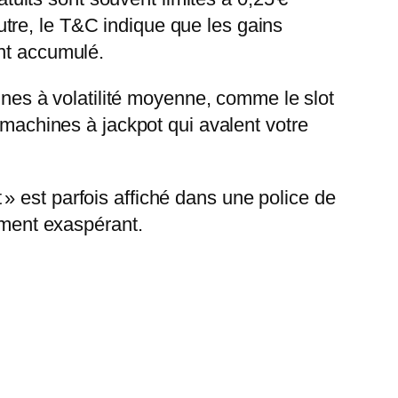
tre, le T&C indique que les gains
ant accumulé.
hines à volatilité moyenne, comme le slot
 machines à jackpot qui avalent votre
nt » est parfois affiché dans une police de
aiment exaspérant.