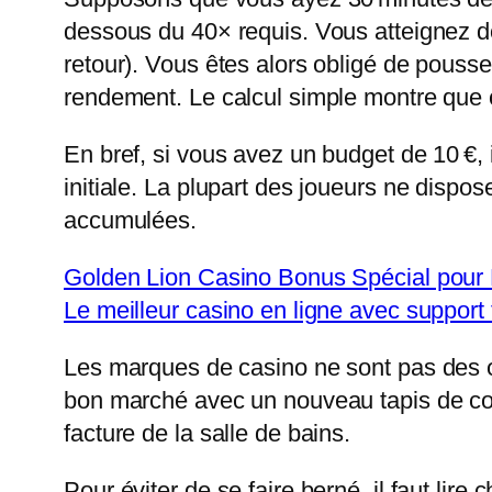
dessous du 40× requis. Vous atteignez d
retour). Vous êtes alors obligé de pousser
rendement. Le calcul simple montre que 
En bref, si vous avez un budget de 10 €, 
initiale. La plupart des joueurs ne dispos
accumulées.
Golden Lion Casino Bonus Spécial pour
Le meilleur casino en ligne avec support
Les marques de casino ne sont pas des œu
bon marché avec un nouveau tapis de coul
facture de la salle de bains.
Pour éviter de se faire berné, il faut lir