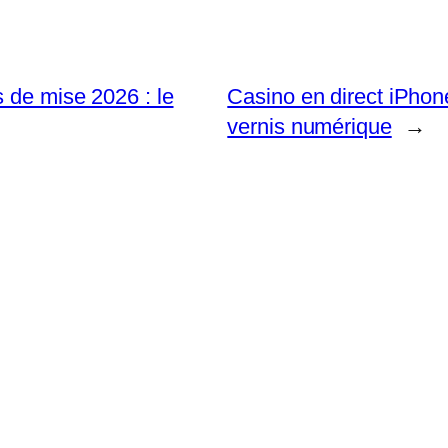
 de mise 2026 : le
Casino en direct iPhone 
vernis numérique
→