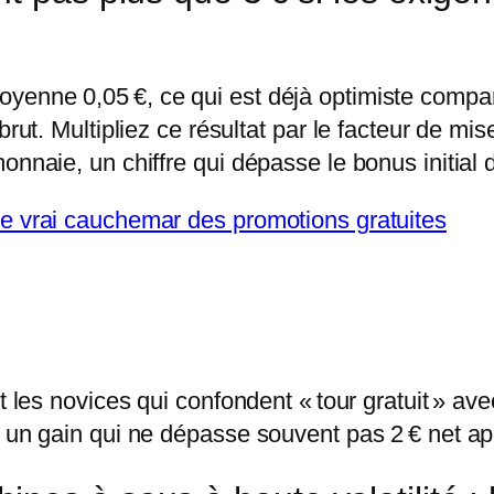
enne 0,05 €, ce qui est déjà optimiste comparé 
brut. Multipliez ce résultat par le facteur de mis
nnaie, un chiffre qui dépasse le bonus initial d
le vrai cauchemar des promotions gratuites
t les novices qui confondent « tour gratuit » ave
 un gain qui ne dépasse souvent pas 2 € net apr