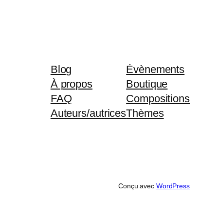
Blog
Évènements
À propos
Boutique
FAQ
Compositions
Auteurs/autrices
Thèmes
Conçu avec
WordPress