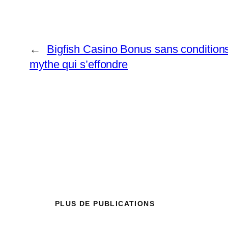
←
Bigfish Casino Bonus sans conditions
mythe qui s’effondre
PLUS DE PUBLICATIONS