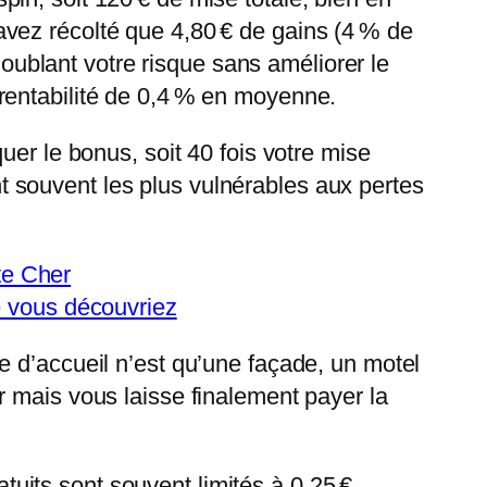
vez récolté que 4,80 € de gains (4 % de
doublant votre risque sans améliorer le
rentabilité de 0,4 % en moyenne.
uer le bonus, soit 40 fois votre mise
ont souvent les plus vulnérables aux pertes
te Cher
e vous découvriez
e d’accueil n’est qu’une façade, un motel
r mais vous laisse finalement payer la
atuits sont souvent limités à 0,25 €