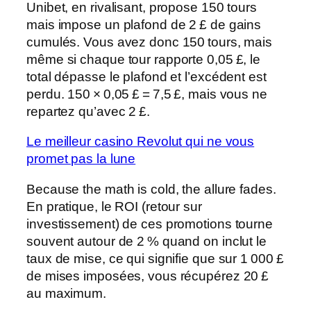
Unibet, en rivalisant, propose 150 tours
mais impose un plafond de 2 £ de gains
cumulés. Vous avez donc 150 tours, mais
même si chaque tour rapporte 0,05 £, le
total dépasse le plafond et l’excédent est
perdu. 150 × 0,05 £ = 7,5 £, mais vous ne
repartez qu’avec 2 £.
Le meilleur casino Revolut qui ne vous
promet pas la lune
Because the math is cold, the allure fades.
En pratique, le ROI (retour sur
investissement) de ces promotions tourne
souvent autour de 2 % quand on inclut le
taux de mise, ce qui signifie que sur 1 000 £
de mises imposées, vous récupérez 20 £
au maximum.