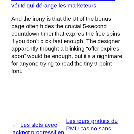
vérité qui dérange les marketeurs
And the irony is that the UI of the bonus
page often hides the crucial 5‑second
countdown timer that expires the free spins
if you don’t click fast enough. The designer
apparently thought a blinking “offer expires
soon” would be enough, but it’s a nightmare
for anyone trying to read the tiny 9‑point
font.
Les tours gratuits du
←
Les slots avec
PMU casino sans
jackpot progressif en