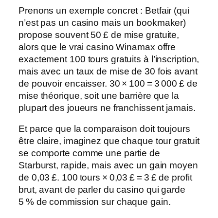
Prenons un exemple concret : Betfair (qui
n’est pas un casino mais un bookmaker)
propose souvent 50 £ de mise gratuite,
alors que le vrai casino Winamax offre
exactement 100 tours gratuits à l’inscription,
mais avec un taux de mise de 30 fois avant
de pouvoir encaisser. 30 × 100 = 3 000 £ de
mise théorique, soit une barrière que la
plupart des joueurs ne franchissent jamais.
Et parce que la comparaison doit toujours
être claire, imaginez que chaque tour gratuit
se comporte comme une partie de
Starburst, rapide, mais avec un gain moyen
de 0,03 £. 100 tours × 0,03 £ = 3 £ de profit
brut, avant de parler du casino qui garde
5 % de commission sur chaque gain.