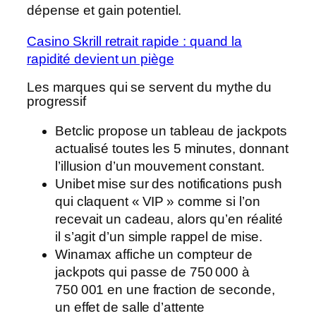
dépense et gain potentiel.
Casino Skrill retrait rapide : quand la
rapidité devient un piège
Les marques qui se servent du mythe du
progressif
Betclic propose un tableau de jackpots
actualisé toutes les 5 minutes, donnant
l’illusion d’un mouvement constant.
Unibet mise sur des notifications push
qui claquent « VIP » comme si l’on
recevait un cadeau, alors qu’en réalité
il s’agit d’un simple rappel de mise.
Winamax affiche un compteur de
jackpots qui passe de 750 000 à
750 001 en une fraction de seconde,
un effet de salle d’attente