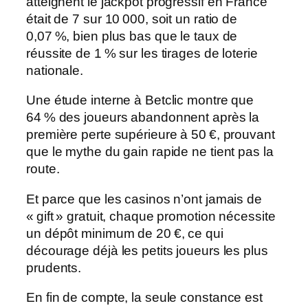
atteignent le jackpot progressif en France
était de 7 sur 10 000, soit un ratio de
0,07 %, bien plus bas que le taux de
réussite de 1 % sur les tirages de loterie
nationale.
Une étude interne à Betclic montre que
64 % des joueurs abandonnent après la
première perte supérieure à 50 €, prouvant
que le mythe du gain rapide ne tient pas la
route.
Et parce que les casinos n’ont jamais de
« gift » gratuit, chaque promotion nécessite
un dépôt minimum de 20 €, ce qui
décourage déjà les petits joueurs les plus
prudents.
En fin de compte, la seule constance est