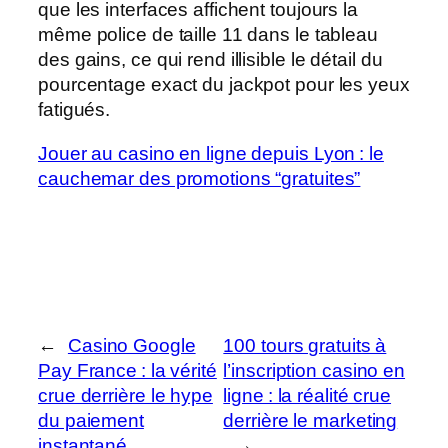
que les interfaces affichent toujours la
même police de taille 11 dans le tableau
des gains, ce qui rend illisible le détail du
pourcentage exact du jackpot pour les yeux
fatigués.
Jouer au casino en ligne depuis Lyon : le
cauchemar des promotions “gratuites”
←
Casino Google
100 tours gratuits à
Pay France : la vérité
l’inscription casino en
crue derrière le hype
ligne : la réalité crue
du paiement
derrière le marketing
instantané
→