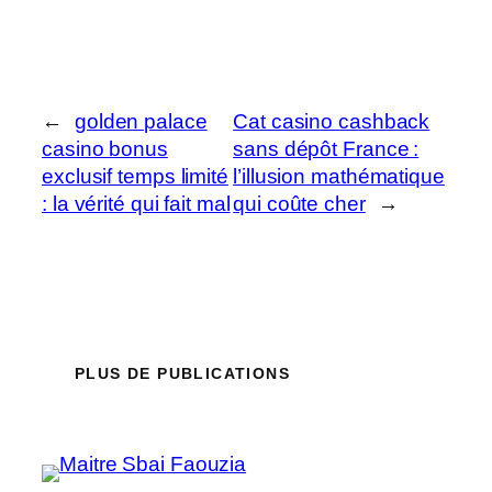
←
golden palace
Cat casino cashback
casino bonus
sans dépôt France :
exclusif temps limité
l’illusion mathématique
: la vérité qui fait mal
qui coûte cher
→
PLUS DE PUBLICATIONS