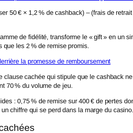
oser 50 € × 1,2 % de cashback) – (frais de retrait 5
mme de fidélité, transforme le « gift » en un s
us que les 2 % de remise promis.
 derrière la promesse de remboursement
lause cachée qui stipule que le cashback ne s
ent 70 % du volume de jeu.
des : 0,75 % de remise sur 400 € de pertes do
, un chiffre qui se perd dans la marge du casino
 cachées