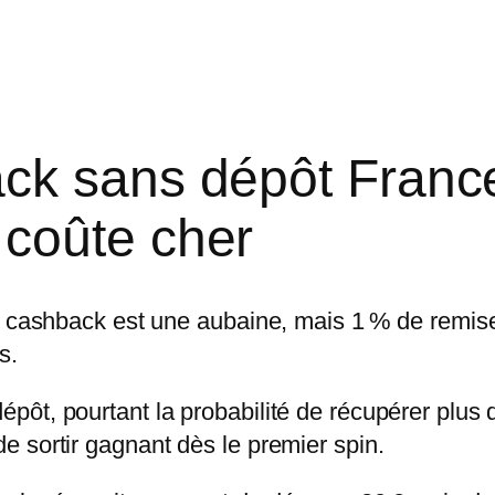
k sans dépôt France :
coûte cher
» cashback est une aubaine, mais 1 % de remise
s.
t, pourtant la probabilité de récupérer plus de
 sortir gagnant dès le premier spin.