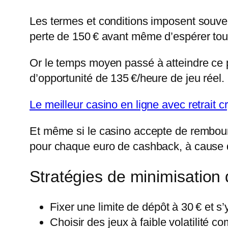
Les termes et conditions imposent souven
perte de 150 € avant même d’espérer to
Or le temps moyen passé à atteindre ce pa
d’opportunité de 135 €/heure de jeu réel.
Le meilleur casino en ligne avec retrait 
Et même si le casino accepte de rembours
pour chaque euro de cashback, à cause d
Stratégies de minimisation 
Fixer une limite de dépôt à 30 € et s
Choisir des jeux à faible volatilité