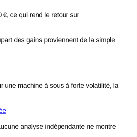
€, ce qui rend le retour sur
upart des gains proviennent de la simple
une machine à sous à forte volatilité, la
lée
t aucune analyse indépendante ne montre