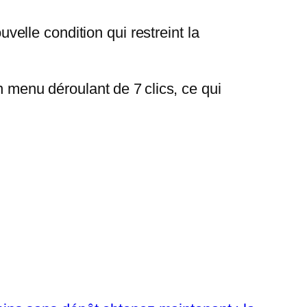
lle condition qui restreint la
n menu déroulant de 7 clics, ce qui