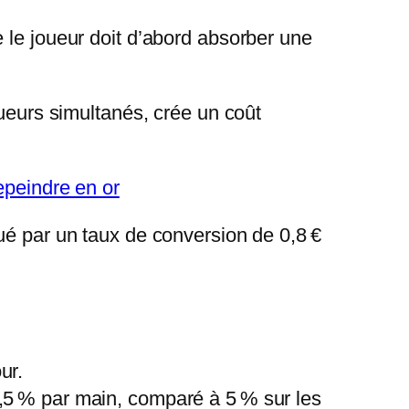
 le joueur doit d’abord absorber une
oueurs simultanés, crée un coût
epeindre en or
ué par un taux de conversion de 0,8 €
ur.
 0,5 % par main, comparé à 5 % sur les