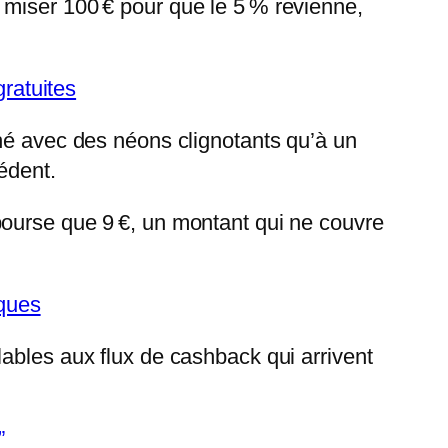
 miser 100 € pour que le 5 % revienne,
gratuites
ché avec des néons clignotants qu’à un
édent.
bourse que 9 €, un montant qui ne couvre
iques
ables aux flux de cashback qui arrivent
”