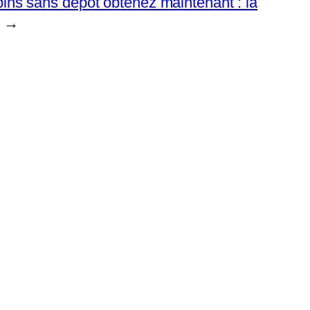
ins sans dépôt obtenez maintenant : la
→