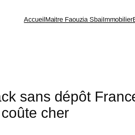
Accueil
Maitre Faouzia Sbai
Immobilier
k sans dépôt France :
coûte cher