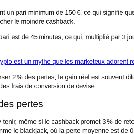
t un pari minimum de 150 €, ce qui signifie que
ucher le moindre cashback.
ri est de 45 minutes, ce qui, multiplié par 3 j
crypto est un mythe que les marketeux adorent r
er 2 % des pertes, le gain réel est souvent dil
es frais de conversion de devise.
des pertes
’y tenir, même si le cashback promet 3 % de reto
 comme le blackjack, où la perte moyenne est de