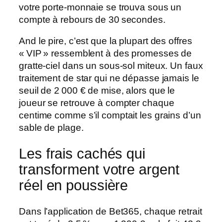
votre porte-monnaie se trouva sous un
compte à rebours de 30 secondes.
And le pire, c’est que la plupart des offres
« VIP » ressemblent à des promesses de
gratte-ciel dans un sous‑sol miteux. Un faux
traitement de star qui ne dépasse jamais le
seuil de 2 000 € de mise, alors que le
joueur se retrouve à compter chaque
centime comme s’il comptait les grains d’un
sable de plage.
Les frais cachés qui
transforment votre argent
réel en poussière
Dans l’application de Bet365, chaque retrait