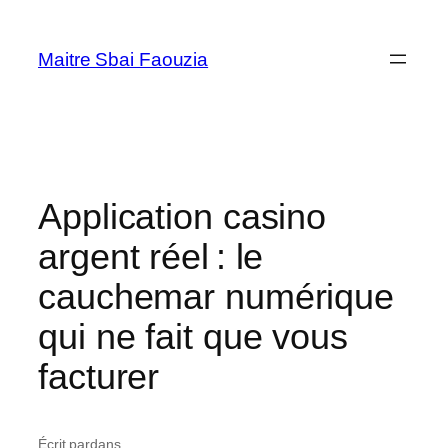
Maitre Sbai Faouzia
Application casino
argent réel : le
cauchemar numérique
qui ne fait que vous
facturer
Écrit par
dans