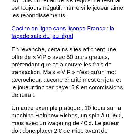
30, puis un retrait de 3 € requis. Le résultat
est toujours négatif, même si le joueur aime
les rebondissements.
Casino en ligne sans licence France : la
façade sale du jeu légal
En revanche, certains sites affichent une
offre de « VIP » avec 50 tours gratuits,
prétendant que cela couvre les frais de
transaction. Mais « VIP » n’est qu’un mot
accrocheur, aucune charité n’est en jeu, et
le joueur finit par payer 5 € en commissions
de retrait.
Un autre exemple pratique : 10 tours sur la
machine Rainbow Riches, un spin à 0,05 €,
mais avec un wagering de 40 x. Le joueur
doit donc placer 2 € de mise avant de