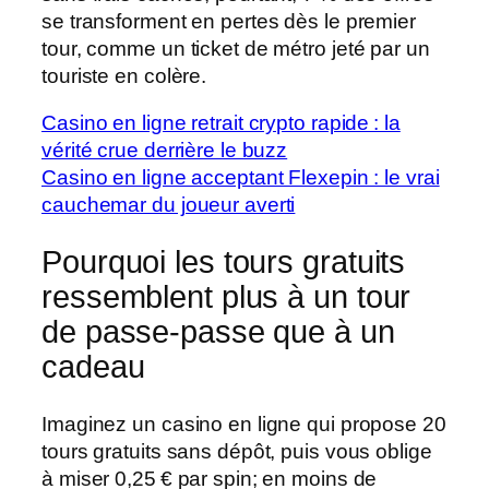
se transforment en pertes dès le premier
tour, comme un ticket de métro jeté par un
touriste en colère.
Casino en ligne retrait crypto rapide : la
vérité crue derrière le buzz
Casino en ligne acceptant Flexepin : le vrai
cauchemar du joueur averti
Pourquoi les tours gratuits
ressemblent plus à un tour
de passe‑passe que à un
cadeau
Imaginez un casino en ligne qui propose 20
tours gratuits sans dépôt, puis vous oblige
à miser 0,25 € par spin; en moins de