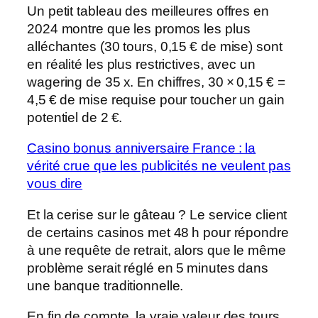
Un petit tableau des meilleures offres en
2024 montre que les promos les plus
alléchantes (30 tours, 0,15 € de mise) sont
en réalité les plus restrictives, avec un
wagering de 35 x. En chiffres, 30 × 0,15 € =
4,5 € de mise requise pour toucher un gain
potentiel de 2 €.
Casino bonus anniversaire France : la
vérité crue que les publicités ne veulent pas
vous dire
Et la cerise sur le gâteau ? Le service client
de certains casinos met 48 h pour répondre
à une requête de retrait, alors que le même
problème serait réglé en 5 minutes dans
une banque traditionnelle.
En fin de compte, la vraie valeur des tours