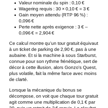
Valeur nominale du spin : 0,10 €
Wagering requis : 30 × 0,10 € = 3 €
Gain moyen attendu (RTP 96 %) :
0,096 €
Perte nette après exigence : 3 € –
0,096 € = 2,904 €
Ce calcul montre qu’un tour gratuit équivaut
à un ticket de parking de 2,90 €, pas à une
aubaine. Et si la machine à sous Starburst,
connue pour son rythme frénétique, sert de
décor à cette illusion, alors Gonzo’s Quest,
plus volatile, fait la même farce avec moins
de clarté.
Lorsque la mécanique du bonus se
décompose, on voit que chaque tour gratuit
agit comme une multiplication de 0,1 € par