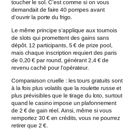
toucher le sol. C’est comme si on vous
demandait de faire 40 pompes avant
d’ouvrir la porte du frigo.
Le même principe s’applique aux tournois
de slots qui promettent des gains sans
dépôt. 12 participants, 5 € de prize pool,
mais chaque inscription requiert des paris
de 0,20 € par round, générant 2,4 € de
revenu caché pour l’opérateur.
Comparaison cruelle : les tours gratuits sont
à la fois plus volatils que la roulette russe et
plus prévisibles que le tirage du loto, surtout
quand le casino impose un plafonnement
de 2 € de gain réel. Ainsi, même si vous
remportez 30 € en crédits, vous ne pourrez
retirer que 2 €.