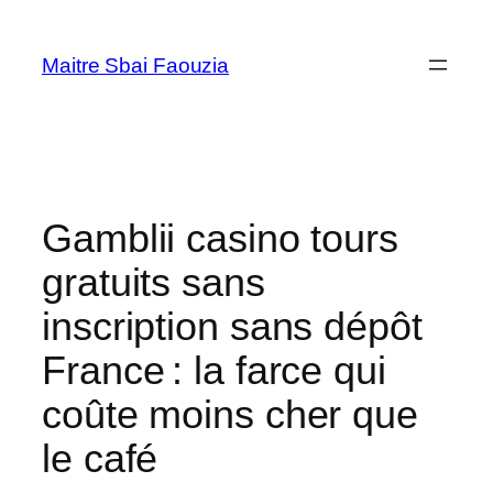
Aller
au
Maitre Sbai Faouzia
contenu
Gamblii casino tours
gratuits sans
inscription sans dépôt
France : la farce qui
coûte moins cher que
le café