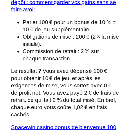
dépôt : comment garder vos gains sans se
faire avoir
Parier 100 € pour un bonus de 10 % =
10 € de jeu supplémentaire.
Obligations de mise : 200 € (2 × la mise
initiale).
Commission de retrait : 2 % sur
chaque transaction.
Le résultat ? Vous avez dépensé 100 €
pour obtenir 10 € de jeu, et après les
exigences de mise, vous sortez avec 0 €
de profit net. Vous avez payé 2 € de frais de
retrait, ce qui fait 2 % du total misé. En bref,
chaque euro vous coûte 1,02 € en frais
cachés.
Spacewin casino bonus de bienvenue 100