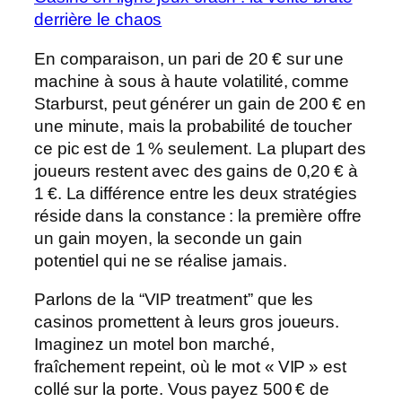
derrière le chaos
En comparaison, un pari de 20 € sur une
machine à sous à haute volatilité, comme
Starburst, peut générer un gain de 200 € en
une minute, mais la probabilité de toucher
ce pic est de 1 % seulement. La plupart des
joueurs restent avec des gains de 0,20 € à
1 €. La différence entre les deux stratégies
réside dans la constance : la première offre
un gain moyen, la seconde un gain
potentiel qui ne se réalise jamais.
Parlons de la “VIP treatment” que les
casinos promettent à leurs gros joueurs.
Imaginez un motel bon marché,
fraîchement repeint, où le mot « VIP » est
collé sur la porte. Vous payez 500 € de