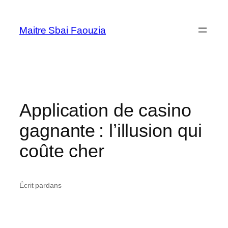
Aller
au
Maitre Sbai Faouzia
contenu
Application de casino
gagnante : l’illusion qui
coûte cher
Écrit par
dans