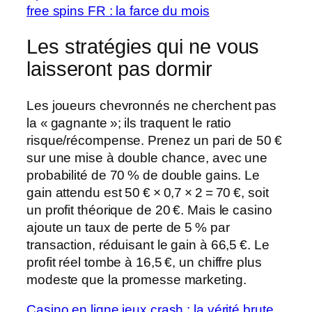
free spins FR : la farce du mois
Les stratégies qui ne vous
laisseront pas dormir
Les joueurs chevronnés ne cherchent pas
la « gagnante »; ils traquent le ratio
risque/récompense. Prenez un pari de 50 €
sur une mise à double chance, avec une
probabilité de 70 % de double gains. Le
gain attendu est 50 € × 0,7 × 2 = 70 €, soit
un profit théorique de 20 €. Mais le casino
ajoute un taux de perte de 5 % par
transaction, réduisant le gain à 66,5 €. Le
profit réel tombe à 16,5 €, un chiffre plus
modeste que la promesse marketing.
Casino en ligne jeux crash : la vérité brute