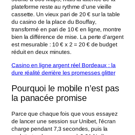
plateforme reste au rythme d’une vieille
cassette. Un vieux pari de 20 € sur la table
du casino de la place du Bouffay,
transformé en pari de 10 € en ligne, montre
bien la différence de mise. La perte d’argent
est mesurable : 10 € x 2 = 20 € de budget
réduit en deux minutes.
Casino en ligne argent réel Bordeaux : la
dure réalité derrière les promesses glitter
Pourquoi le mobile n’est pas
la panacée promise
Parce que chaque fois que vous essayez
de lancer une session sur Unibet, l’écran
charge pendant 7,3 secondes, puis la