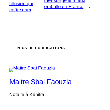
mensonge le mieux
l’illusion qui
emballé en France
→
coûte cher
PLUS DE PUBLICATIONS
Maitre Sbai Faouzia
Notaire à Kénitra