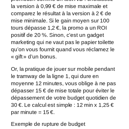
la version à 0,99 € de mise maximale et
comparez le résultat à la version à 2 € de
mise minimale. Si le gain moyen sur 100
tours dépasse 1,2 €, la promo a un ROI
positif de 20 %. Sinon, c’est un gadget
marketing qui ne vaut pas le papier toilette
qu’on vous fournit quand vous réclamez le
« gift » d’un bonus.
Or, la pratique de jouer sur mobile pendant
le tramway de la ligne 1, qui dure en
moyenne 12 minutes, vous oblige à ne pas
dépasser 15 € de mise totale pour éviter le
dépassement de votre budget quotidien de
30 €. Le calcul est simple : 12 min x 1,25 €
par minute = 15 €.
Exemple de rupture de budget