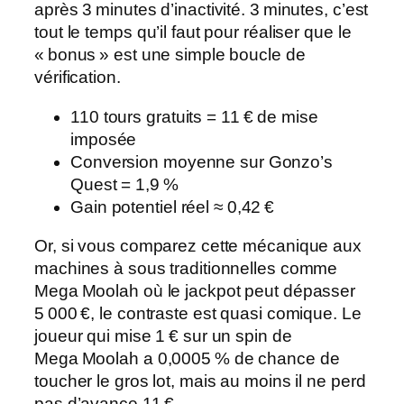
après 3 minutes d’inactivité. 3 minutes, c’est
tout le temps qu’il faut pour réaliser que le
« bonus » est une simple boucle de
vérification.
110 tours gratuits = 11 € de mise
imposée
Conversion moyenne sur Gonzo’s
Quest = 1,9 %
Gain potentiel réel ≈ 0,42 €
Or, si vous comparez cette mécanique aux
machines à sous traditionnelles comme
Mega Moolah où le jackpot peut dépasser
5 000 €, le contraste est quasi comique. Le
joueur qui mise 1 € sur un spin de
Mega Moolah a 0,0005 % de chance de
toucher le gros lot, mais au moins il ne perd
pas d’avance 11 €.