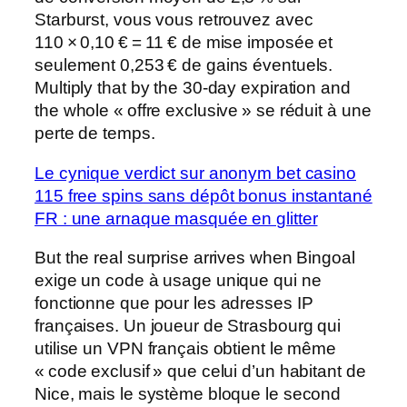
Starburst, vous vous retrouvez avec
110 × 0,10 € = 11 € de mise imposée et
seulement 0,253 € de gains éventuels.
Multiply that by the 30‑day expiration and
the whole « offre exclusive » se réduit à une
perte de temps.
Le cynique verdict sur anonym bet casino
115 free spins sans dépôt bonus instantané
FR : une arnaque masquée en glitter
But the real surprise arrives when Bingoal
exige un code à usage unique qui ne
fonctionne que pour les adresses IP
françaises. Un joueur de Strasbourg qui
utilise un VPN français obtient le même
« code exclusif » que celui d’un habitant de
Nice, mais le système bloque le second