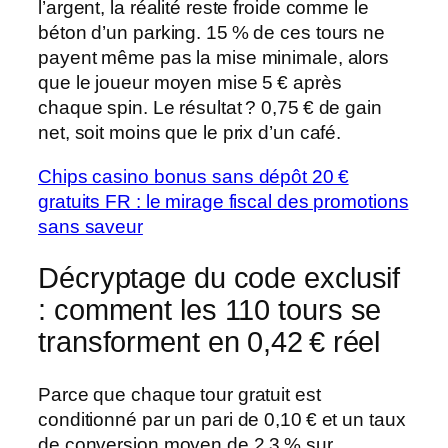
l’argent, la réalité reste froide comme le
béton d’un parking. 15 % de ces tours ne
payent même pas la mise minimale, alors
que le joueur moyen mise 5 € après
chaque spin. Le résultat ? 0,75 € de gain
net, soit moins que le prix d’un café.
Chips casino bonus sans dépôt 20 €
gratuits FR : le mirage fiscal des promotions
sans saveur
Décryptage du code exclusif
: comment les 110 tours se
transforment en 0,42 € réel
Parce que chaque tour gratuit est
conditionné par un pari de 0,10 € et un taux
de conversion moyen de 2,3 % sur