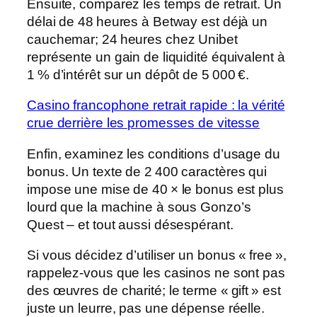
Ensuite, comparez les temps de retrait. Un
délai de 48 heures à Betway est déjà un
cauchemar; 24 heures chez Unibet
représente un gain de liquidité équivalent à
1 % d’intérêt sur un dépôt de 5 000 €.
Casino francophone retrait rapide : la vérité
crue derrière les promesses de vitesse
Enfin, examinez les conditions d’usage du
bonus. Un texte de 2 400 caractères qui
impose une mise de 40 × le bonus est plus
lourd que la machine à sous Gonzo’s
Quest – et tout aussi désespérant.
Si vous décidez d’utiliser un bonus « free »,
rappelez-vous que les casinos ne sont pas
des œuvres de charité; le terme « gift » est
juste un leurre, pas une dépense réelle.