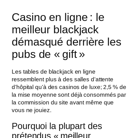
Casino en ligne : le
meilleur blackjack
démasqué derrière les
pubs de « gift »
Les tables de blackjack en ligne
ressemblent plus à des salles d’attente
d’hôpital qu’à des casinos de luxe; 2,5 % de
la mise moyenne sont déjà consommés par
la commission du site avant même que
vous ne jouiez.
Pourquoi la plupart des
prétendus « meilleur