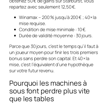
obtenez 50 € de gains sur Starburst, vous
repartez avec seulement 12,50 €.
Winamax – 200 % jusqu’à 200 € ; 40 × la
mise requise.
Condition de mise minimale : 10 €.
Durée de validité moyenne : 30 jours.
Parce que 30 jours, c’est le temps qu’il faut à
un joueur moyen pour finir les trois premiers
bonus sans perdre son capital. Et 40 × la
mise, c’est l’équivalent d’une hypothèque
sur votre futur revenu.
Pourquoi les machines à
sous font perdre plus vite
que les tables