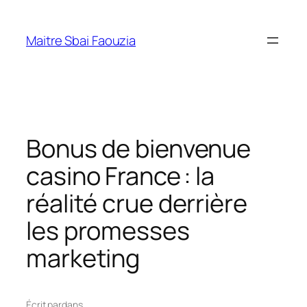
Maitre Sbai Faouzia
Bonus de bienvenue
casino France : la
réalité crue derrière
les promesses
marketing
Écrit par
dans