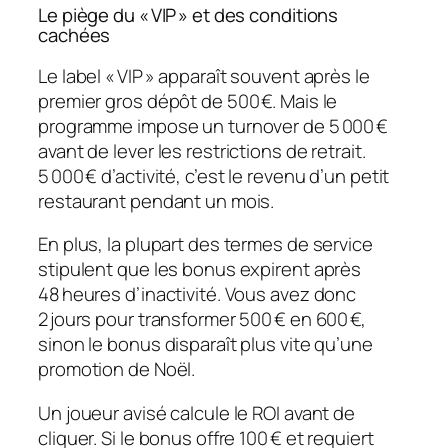
Le piège du « VIP » et des conditions
cachées
Le label « VIP » apparaît souvent après le
premier gros dépôt de 500 €. Mais le
programme impose un turnover de 5 000 €
avant de lever les restrictions de retrait.
5 000 € d’activité, c’est le revenu d’un petit
restaurant pendant un mois.
En plus, la plupart des termes de service
stipulent que les bonus expirent après
48 heures d’inactivité. Vous avez donc
2 jours pour transformer 500 € en 600 €,
sinon le bonus disparaît plus vite qu’une
promotion de Noël.
Un joueur avisé calcule le ROI avant de
cliquer. Si le bonus offre 100 € et requiert