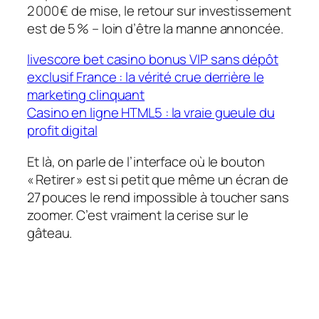
2 000 € de mise, le retour sur investissement
est de 5 % – loin d’être la manne annoncée.
livescore bet casino bonus VIP sans dépôt
exclusif France : la vérité crue derrière le
marketing clinquant
Casino en ligne HTML5 : la vraie gueule du
profit digital
Et là, on parle de l’interface où le bouton
« Retirer » est si petit que même un écran de
27 pouces le rend impossible à toucher sans
zoomer. C’est vraiment la cerise sur le
gâteau.