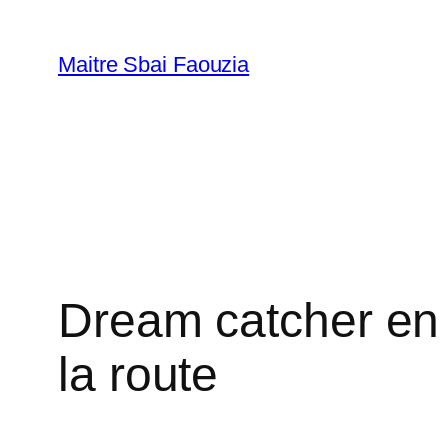
Aller
au
Maitre Sbai Faouzia
contenu
Dream catcher en d
la route