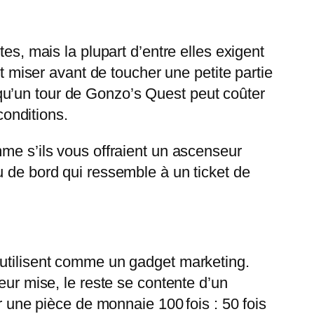
es, mais la plupart d’entre elles exigent
it miser avant de toucher une petite partie
qu’un tour de Gonzo’s Quest peut coûter
conditions.
mme s’ils vous offraient un ascenseur
u de bord qui ressemble à un ticket de
’utilisent comme un gadget marketing.
eur mise, le reste se contente d’un
r une pièce de monnaie 100 fois : 50 fois