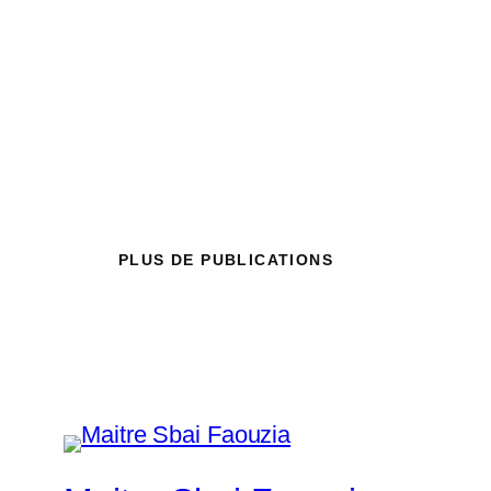
PLUS DE PUBLICATIONS