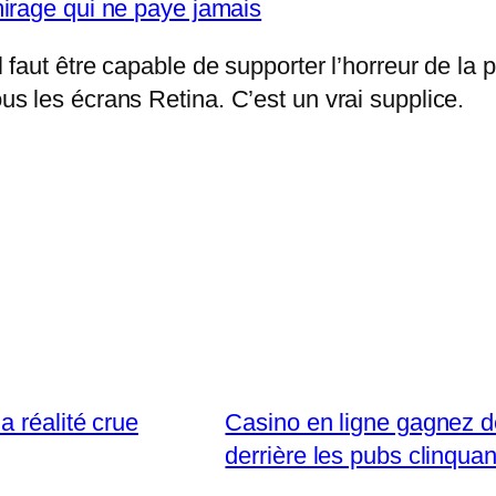
 mirage qui ne paye jamais
l faut être capable de supporter l’horreur de la 
ous les écrans Retina. C’est un vrai supplice.
 réalité crue
Casino en ligne gagnez de 
derrière les pubs clinqua