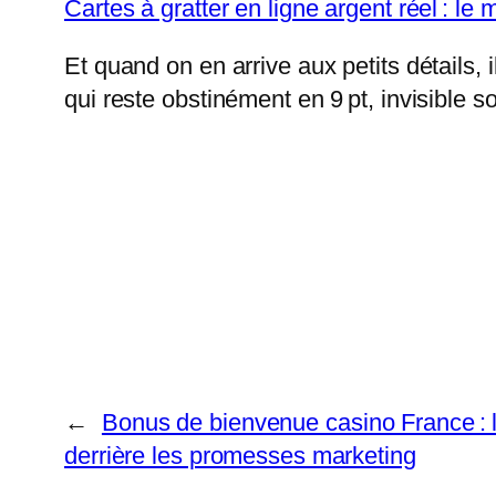
Cartes à gratter en ligne argent réel : le
Et quand on en arrive aux petits détails, i
qui reste obstinément en 9 pt, invisible s
←
Bonus de bienvenue casino France : la
derrière les promesses marketing