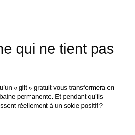
he qui ne tient pas
’un « gift » gratuit vous transformera en
ubaine permanente. Et pendant qu’ils
issent réellement à un solde positif ?