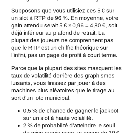
Supposons que vous utilisiez ces 5 € sur
un slot à RTP de 96 %. En moyenne, votre
gain attendu serait 5 € × 0,96 = 4,80 €, soit
déjà inférieur au plafond de retrait. La
plupart des joueurs ne comprennent pas
que le RTP est un chiffre théorique sur
l’infini, pas un gage de profit à court terme.
Parce que la plupart des sites masquent les
taux de volatilité derrière des graphismes
luisants, vous finissez par jouer à des
machines plus aléatoires que le tirage au
sort d’un loto municipal.
0,5 % de chance de gagner le jackpot
sur un slot à haute volatilité.
2 % de probabilité d’atteindre le seuil
de mise requis avec un bonus de 10 €.