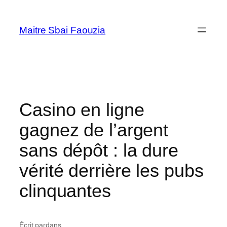
Maitre Sbai Faouzia
Casino en ligne
gagnez de l’argent
sans dépôt : la dure
vérité derrière les pubs
clinquantes
Écrit par
dans