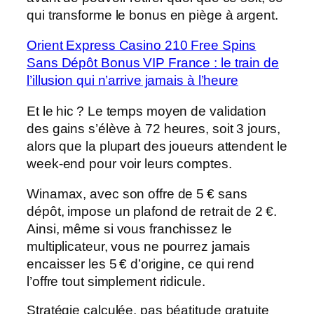
qui transforme le bonus en piège à argent.
Orient Express Casino 210 Free Spins
Sans Dépôt Bonus VIP France : le train de
l’illusion qui n’arrive jamais à l’heure
Et le hic ? Le temps moyen de validation
des gains s’élève à 72 heures, soit 3 jours,
alors que la plupart des joueurs attendent le
week-end pour voir leurs comptes.
Winamax, avec son offre de 5 € sans
dépôt, impose un plafond de retrait de 2 €.
Ainsi, même si vous franchissez le
multiplicateur, vous ne pourrez jamais
encaisser les 5 € d’origine, ce qui rend
l’offre tout simplement ridicule.
Stratégie calculée, pas béatitude gratuite