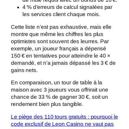
4 % d’erreurs de calcul signalées par
les services client chaque mois.
Cette liste n’est pas exhaustive, mais elle
montre que même les chiffres les plus
optimistes sont souvent des leurres. Par
exemple, un joueur français a dépensé
150 € en tentatives pour atteindre le 40 ×
demandé, et n’a jamais dépassé les 3 € de
gains nets.
En comparaison, un tour de table à la
maison avec 3 joueurs vous offrirait une
chance de 33 % de gagner 30 €, soit un
rendement bien plus tangible.
Le piège des 110 tours gratuits : pourquoi le
code exclusif de Leon Casino ne vaut pas