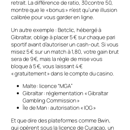
retrait. La différence de ratio, 30 contre 50,
montre que le « bonus » n’est qu’une illusion
calibrée pour vous garder en ligne.
Un autre exemple : Betclic, hébergé à
Gibraltar, oblige à placer 5 € sur chaque pari
sportif avant d’autoriser un cash‑out. Si vous
misez 5 € sur un match à 1,80, votre gain brut
sera de 9 €, mais la règle de mise vous
bloque à 5 €, vous laissant 4 €
« gratuitement » dans le compte du casino.
Malte : licence “MGA”
Gibraltar : réglementation « Gibraltar
Gambling Commission »
Île de Man : autorisation « IOG »
Et que dire des plateformes comme Bwin,
qui opèrent sous la licence de Curaçao, un