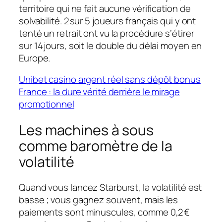
territoire qui ne fait aucune vérification de
solvabilité. 2 sur 5 joueurs français qui y ont
tenté un retrait ont vu la procédure s’étirer
sur 14 jours, soit le double du délai moyen en
Europe.
Unibet casino argent réel sans dépôt bonus
France : la dure vérité derrière le mirage
promotionnel
Les machines à sous
comme baromètre de la
volatilité
Quand vous lancez Starburst, la volatilité est
basse ; vous gagnez souvent, mais les
paiements sont minuscules, comme 0,2 €