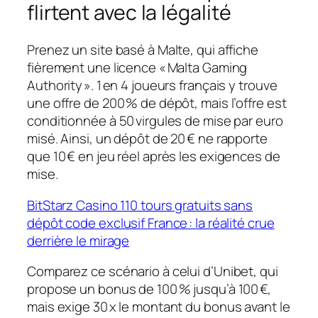
flirtent avec la légalité
Prenez un site basé à Malte, qui affiche
fièrement une licence « Malta Gaming
Authority ». 1 en 4 joueurs français y trouve
une offre de 200 % de dépôt, mais l’offre est
conditionnée à 50 virgules de mise par euro
misé. Ainsi, un dépôt de 20 € ne rapporte
que 10 € en jeu réel après les exigences de
mise.
BitStarz Casino 110 tours gratuits sans
dépôt code exclusif France : la réalité crue
derrière le mirage
Comparez ce scénario à celui d’Unibet, qui
propose un bonus de 100 % jusqu’à 100 €,
mais exige 30 x le montant du bonus avant le