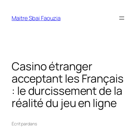
Maitre Sbai Faouzia
Casino étranger
acceptant les Français
: le durcissement de la
réalité du jeu en ligne
Écrit par
dans