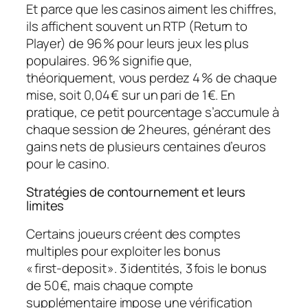
Et parce que les casinos aiment les chiffres,
ils affichent souvent un RTP (Return to
Player) de 96 % pour leurs jeux les plus
populaires. 96 % signifie que,
théoriquement, vous perdez 4 % de chaque
mise, soit 0,04 € sur un pari de 1 €. En
pratique, ce petit pourcentage s’accumule à
chaque session de 2 heures, générant des
gains nets de plusieurs centaines d’euros
pour le casino.
Stratégies de contournement et leurs
limites
Certains joueurs créent des comptes
multiples pour exploiter les bonus
« first‑deposit ». 3 identités, 3 fois le bonus
de 50 €, mais chaque compte
supplémentaire impose une vérification