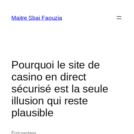
Aller
au
Maitre Sbai Faouzia
contenu
Pourquoi le site de
casino en direct
sécurisé est la seule
illusion qui reste
plausible
Écrit par
dans