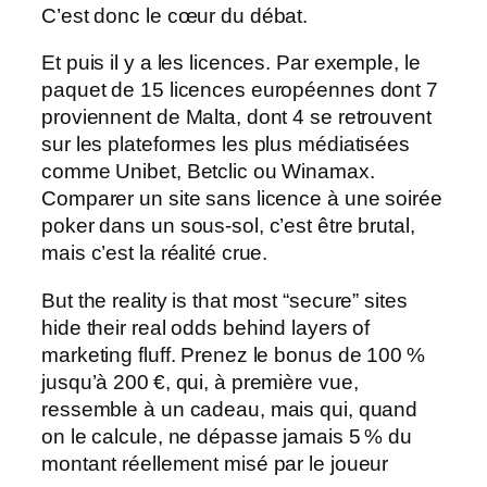
C’est donc le cœur du débat.
Et puis il y a les licences. Par exemple, le
paquet de 15 licences européennes dont 7
proviennent de Malta, dont 4 se retrouvent
sur les plateformes les plus médiatisées
comme Unibet, Betclic ou Winamax.
Comparer un site sans licence à une soirée
poker dans un sous-sol, c’est être brutal,
mais c’est la réalité crue.
But the reality is that most “secure” sites
hide their real odds behind layers of
marketing fluff. Prenez le bonus de 100 %
jusqu’à 200 €, qui, à première vue,
ressemble à un cadeau, mais qui, quand
on le calcule, ne dépasse jamais 5 % du
montant réellement misé par le joueur