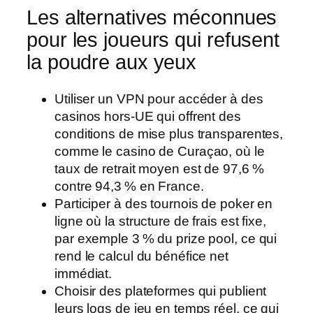
Les alternatives méconnues
pour les joueurs qui refusent
la poudre aux yeux
Utiliser un VPN pour accéder à des
casinos hors‑UE qui offrent des
conditions de mise plus transparentes,
comme le casino de Curaçao, où le
taux de retrait moyen est de 97,6 %
contre 94,3 % en France.
Participer à des tournois de poker en
ligne où la structure de frais est fixe,
par exemple 3 % du prize pool, ce qui
rend le calcul du bénéfice net
immédiat.
Choisir des plateformes qui publient
leurs logs de jeu en temps réel, ce qui