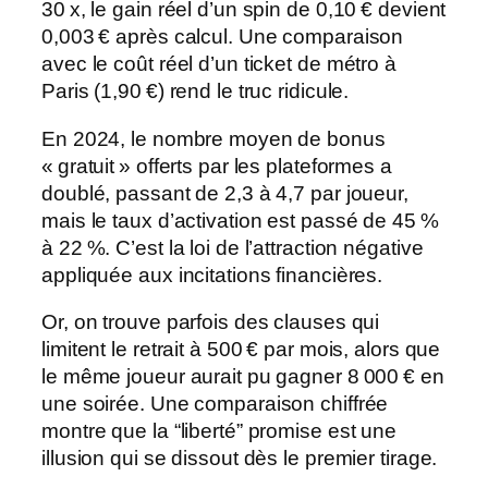
30 x, le gain réel d’un spin de 0,10 € devient
0,003 € après calcul. Une comparaison
avec le coût réel d’un ticket de métro à
Paris (1,90 €) rend le truc ridicule.
En 2024, le nombre moyen de bonus
« gratuit » offerts par les plateformes a
doublé, passant de 2,3 à 4,7 par joueur,
mais le taux d’activation est passé de 45 %
à 22 %. C’est la loi de l’attraction négative
appliquée aux incitations financières.
Or, on trouve parfois des clauses qui
limitent le retrait à 500 € par mois, alors que
le même joueur aurait pu gagner 8 000 € en
une soirée. Une comparaison chiffrée
montre que la “liberté” promise est une
illusion qui se dissout dès le premier tirage.