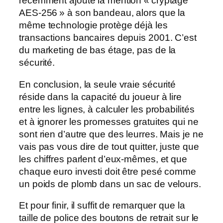
récemment ajouté la mention « cryptage
AES‑256 » à son bandeau, alors que la
même technologie protège déjà les
transactions bancaires depuis 2001. C’est
du marketing de bas étage, pas de la
sécurité.
En conclusion, la seule vraie sécurité
réside dans la capacité du joueur à lire
entre les lignes, à calculer les probabilités
et à ignorer les promesses gratuites qui ne
sont rien d’autre que des leurres. Mais je ne
vais pas vous dire de tout quitter, juste que
les chiffres parlent d’eux‑mêmes, et que
chaque euro investi doit être pesé comme
un poids de plomb dans un sac de velours.
Et pour finir, il suffit de remarquer que la
taille de police des boutons de retrait sur le