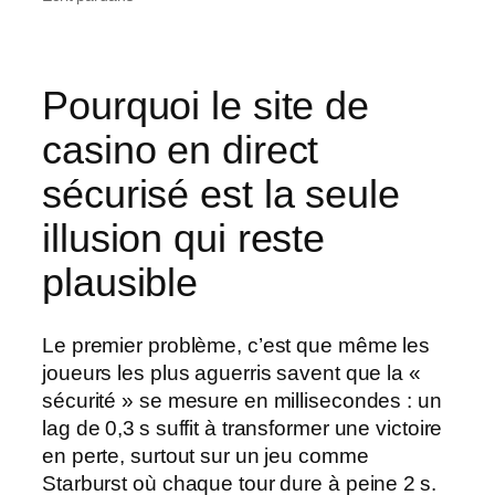
Pourquoi le site de
casino en direct
sécurisé est la seule
illusion qui reste
plausible
Le premier problème, c’est que même les
joueurs les plus aguerris savent que la «
sécurité » se mesure en millisecondes : un
lag de 0,3 s suffit à transformer une victoire
en perte, surtout sur un jeu comme
Starburst où chaque tour dure à peine 2 s.