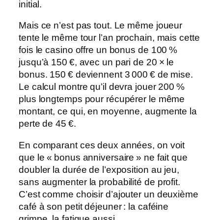
initial.
Mais ce n’est pas tout. Le même joueur
tente le même tour l’an prochain, mais cette
fois le casino offre un bonus de 100 %
jusqu’à 150 €, avec un pari de 20 × le
bonus. 150 € deviennent 3 000 € de mise.
Le calcul montre qu’il devra jouer 200 %
plus longtemps pour récupérer le même
montant, ce qui, en moyenne, augmente la
perte de 45 €.
En comparant ces deux années, on voit
que le « bonus anniversaire » ne fait que
doubler la durée de l’exposition au jeu,
sans augmenter la probabilité de profit.
C’est comme choisir d’ajouter un deuxième
café à son petit déjeuner : la caféine
grimpe, la fatigue aussi.