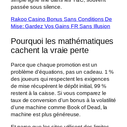
passée sous silence.
Rakoo Casino Bonus Sans Conditions De
Mise: Gardez Vos Gains FR Sans Illusion
Pourquoi les mathématiques
cachent la vraie perte
Parce que chaque promotion est un
problème d’équations, pas un cadeau. 1 %
des joueurs qui respectent les exigences
de mise récupèrent le dépôt initial, 99 %
restent à la caisse. Si vous comparez le
taux de conversion d’un bonus à la volatilité
d’une machine comme Book of Dead, la
machine est plus généreuse.
Et parce que les sites utilisent des limites