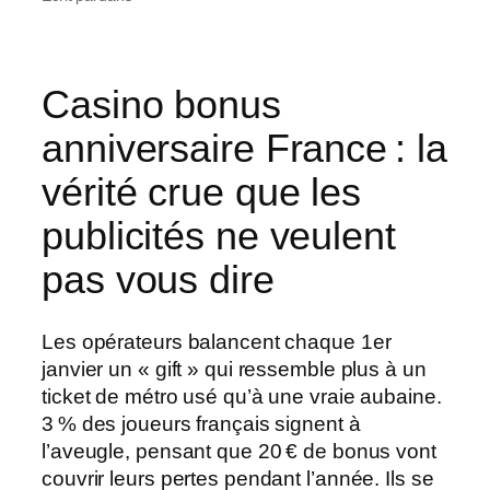
Casino bonus
anniversaire France : la
vérité crue que les
publicités ne veulent
pas vous dire
Les opérateurs balancent chaque 1er
janvier un « gift » qui ressemble plus à un
ticket de métro usé qu’à une vraie aubaine.
3 % des joueurs français signent à
l’aveugle, pensant que 20 € de bonus vont
couvrir leurs pertes pendant l’année. Ils se