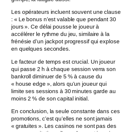
Les opérateurs incluent souvent une clause
: « Le bonus n’est valable que pendant 30
jours ». Ce délai pousse le joueur à
accélérer le rythme du jeu, similaire à la
frénésie d’un jackpot progressif qui explose
en quelques secondes.
Le facteur de temps est crucial. Un joueur
qui passe 2 h à chaque session verra son
bankroll diminuer de 5 % à cause du
« house edge », alors qu’un joueur qui
limite ses sessions à 30 minutes garde au
moins 2 % de son capital initial.
En conclusion, la seule constante dans ces
promotions, c’est qu’elles ne sont jamais
« gratuites ». Les casinos ne sont pas des