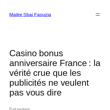
Aller
au
Maitre Sbai Faouzia
contenu
Casino bonus
anniversaire France : la
vérité crue que les
publicités ne veulent
pas vous dire
Écrit par
dans