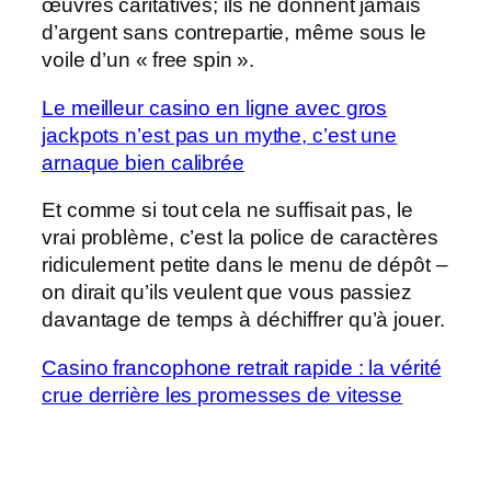
œuvres caritatives; ils ne donnent jamais
d’argent sans contrepartie, même sous le
voile d’un « free spin ».
Le meilleur casino en ligne avec gros
jackpots n’est pas un mythe, c’est une
arnaque bien calibrée
Et comme si tout cela ne suffisait pas, le
vrai problème, c’est la police de caractères
ridiculement petite dans le menu de dépôt –
on dirait qu’ils veulent que vous passiez
davantage de temps à déchiffrer qu’à jouer.
Casino francophone retrait rapide : la vérité
crue derrière les promesses de vitesse