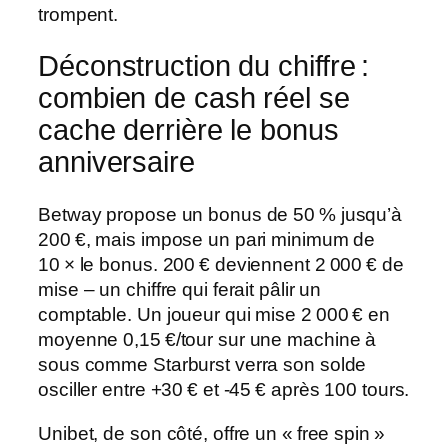
trompent.
Déconstruction du chiffre :
combien de cash réel se
cache derrière le bonus
anniversaire
Betway propose un bonus de 50 % jusqu’à
200 €, mais impose un pari minimum de
10 × le bonus. 200 € deviennent 2 000 € de
mise – un chiffre qui ferait pâlir un
comptable. Un joueur qui mise 2 000 € en
moyenne 0,15 €/tour sur une machine à
sous comme Starburst verra son solde
osciller entre +30 € et -45 € après 100 tours.
Unibet, de son côté, offre un « free spin »