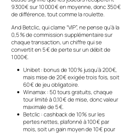
9 300 € sur 10 000 € en moyenne, donc 350 €
de différence, tout comme la roulette.
And Betclic, qui clame “VIP”, ne pense qu’à la
0,5 % de commission supplémentaire sur
chaque transaction, un chiffre qui se
convertit en 5 € de perte sur un débit de
1 000 €.
Unibet : bonus de 100 % jusqu’à 200 €,
mais mise de 20 € exigée trois fois, soit
60 € de jeu obligatoire.
Winamax : 50 tours gratuits, chaque
tour limité à 0,10 € de mise, donc valeur
maximale de 5 €.
Betclic : cashback de 10 % sur les
pertes nettes, plafonné à 100 € par
mois, soit un gain moyen de 10 € pour