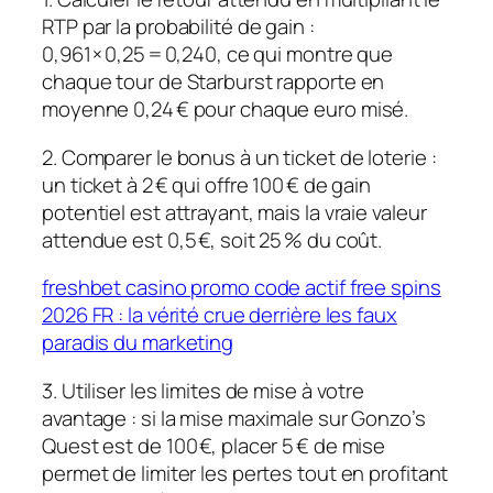
RTP par la probabilité de gain :
0,961 × 0,25 = 0,240, ce qui montre que
chaque tour de Starburst rapporte en
moyenne 0,24 € pour chaque euro misé.
2. Comparer le bonus à un ticket de loterie :
un ticket à 2 € qui offre 100 € de gain
potentiel est attrayant, mais la vraie valeur
attendue est 0,5 €, soit 25 % du coût.
freshbet casino promo code actif free spins
2026 FR : la vérité crue derrière les faux
paradis du marketing
3. Utiliser les limites de mise à votre
avantage : si la mise maximale sur Gonzo’s
Quest est de 100 €, placer 5 € de mise
permet de limiter les pertes tout en profitant