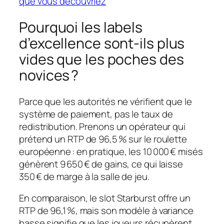
que vous découvriez
Pourquoi les labels
d’excellence sont-ils plus
vides que les poches des
novices ?
Parce que les autorités ne vérifient que le
système de paiement, pas le taux de
redistribution. Prenons un opérateur qui
prétend un RTP de 96,5 % sur le roulette
européenne : en pratique, les 10 000 € misés
génèrent 9 650 € de gains, ce qui laisse
350 € de marge à la salle de jeu.
En comparaison, le slot Starburst offre un
RTP de 96,1 %, mais son modèle à variance
basse signifie que les joueurs récupèrent