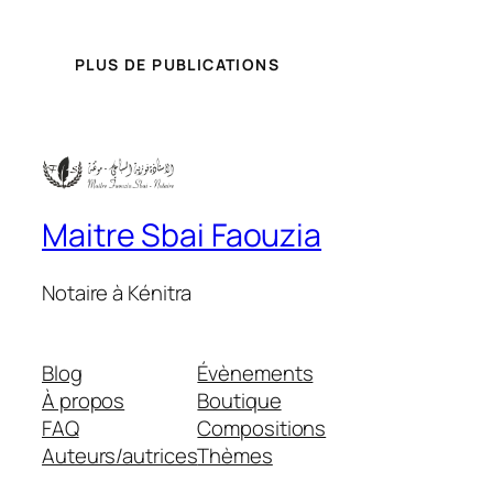
PLUS DE PUBLICATIONS
Maitre Sbai Faouzia
Notaire à Kénitra
Blog
Évènements
À propos
Boutique
FAQ
Compositions
Auteurs/autrices
Thèmes