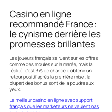
Casino en ligne
recommandé France :
le cynisme derrière les
promesses brillantes
Les joueurs français se ruent sur les offres
comme des moules sur la marée, mais la
réalité, c’est 3 % de chance d’obtenir un
retour positif après la première mise ; la
plupart des bonus sont de la poudre aux
yeux.
Le meilleur casino en ligne avec support
français que les marketeurs ne veulent pas