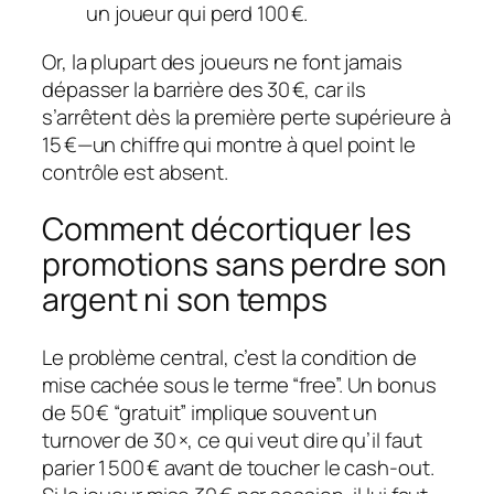
un joueur qui perd 100 €.
Or, la plupart des joueurs ne font jamais
dépasser la barrière des 30 €, car ils
s’arrêtent dès la première perte supérieure à
15 €—un chiffre qui montre à quel point le
contrôle est absent.
Comment décortiquer les
promotions sans perdre son
argent ni son temps
Le problème central, c’est la condition de
mise cachée sous le terme “free”. Un bonus
de 50 € “gratuit” implique souvent un
turnover de 30 ×, ce qui veut dire qu’il faut
parier 1 500 € avant de toucher le cash‑out.