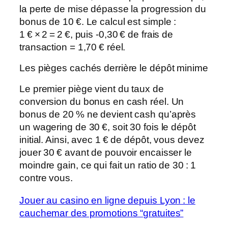
la perte de mise dépasse la progression du
bonus de 10 €. Le calcul est simple :
1 € × 2 = 2 €, puis -0,30 € de frais de
transaction = 1,70 € réel.
Les pièges cachés derrière le dépôt minime
Le premier piège vient du taux de
conversion du bonus en cash réel. Un
bonus de 20 % ne devient cash qu’après
un wagering de 30 €, soit 30 fois le dépôt
initial. Ainsi, avec 1 € de dépôt, vous devez
jouer 30 € avant de pouvoir encaisser le
moindre gain, ce qui fait un ratio de 30 : 1
contre vous.
Jouer au casino en ligne depuis Lyon : le
cauchemar des promotions “gratuites”