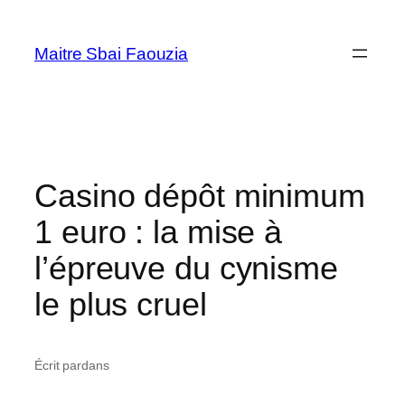
Aller
au
Maitre Sbai Faouzia
contenu
Casino dépôt minimum
1 euro : la mise à
l’épreuve du cynisme
le plus cruel
Écrit par
dans