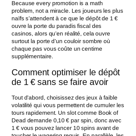
Because every promotion is a math
problem, not a miracle. Les joueurs les plus
naïfs s’attendent à ce que le dépôt de 1 €
ouvre la porte du paradis fiscal des
casinos, alors qu’en réalité, cela ouvre
surtout la porte d’un couloir sombre où
chaque pas vous coûte un centime
supplémentaire.
Comment optimiser le dépôt
de 1 € sans se faire avoir
Tout d’abord, choisissez des jeux à faible
volatilité qui vous permettent de cumuler les
tours rapidement. Un slot comme Book of
Dead demande 0,10 € par spin, donc avec
1 € vous pouvez lancer 10 spins avant de
toucher le wagering requis. En parallèle, les