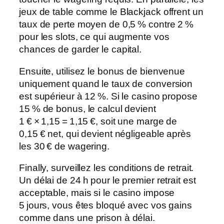
jeux de table comme le Blackjack offrent un
taux de perte moyen de 0,5 % contre 2 %
pour les slots, ce qui augmente vos
chances de garder le capital.
Ensuite, utilisez le bonus de bienvenue
uniquement quand le taux de conversion
est supérieur à 12 %. Si le casino propose
15 % de bonus, le calcul devient
1 € × 1,15 = 1,15 €, soit une marge de
0,15 € net, qui devient négligeable après
les 30 € de wagering.
Finally, surveillez les conditions de retrait.
Un délai de 24 h pour le premier retrait est
acceptable, mais si le casino impose
5 jours, vous êtes bloqué avec vos gains
comme dans une prison à délai.