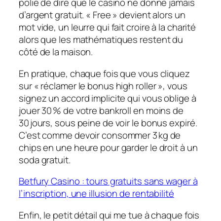
polie de dire que le casino ne donne jamais
d’argent gratuit. « Free » devient alors un
mot vide, un leurre qui fait croire à la charité
alors que les mathématiques restent du
côté de la maison.
En pratique, chaque fois que vous cliquez
sur « réclamer le bonus high roller », vous
signez un accord implicite qui vous oblige à
jouer 30 % de votre bankroll en moins de
30 jours, sous peine de voir le bonus expiré.
C’est comme devoir consommer 3 kg de
chips en une heure pour garder le droit à un
soda gratuit.
Betfury Casino : tours gratuits sans wager à
l’inscription, une illusion de rentabilité
Enfin, le petit détail qui me tue à chaque fois