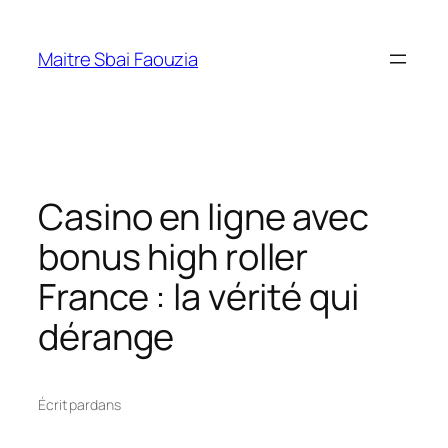
Maitre Sbai Faouzia
Casino en ligne avec
bonus high roller
France : la vérité qui
dérange
Écrit par
dans