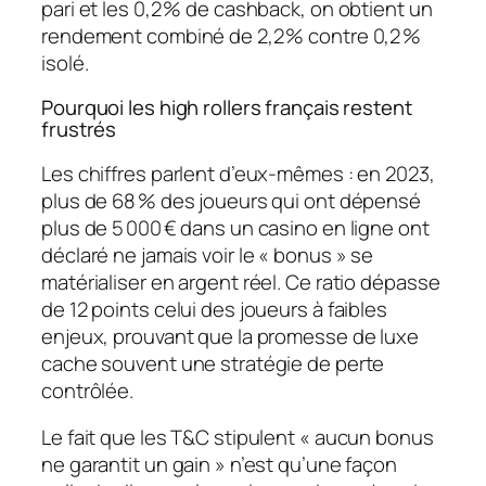
pari et les 0,2 % de cashback, on obtient un
rendement combiné de 2,2 % contre 0,2 %
isolé.
Pourquoi les high rollers français restent
frustrés
Les chiffres parlent d’eux-mêmes : en 2023,
plus de 68 % des joueurs qui ont dépensé
plus de 5 000 € dans un casino en ligne ont
déclaré ne jamais voir le « bonus » se
matérialiser en argent réel. Ce ratio dépasse
de 12 points celui des joueurs à faibles
enjeux, prouvant que la promesse de luxe
cache souvent une stratégie de perte
contrôlée.
Le fait que les T&C stipulent « aucun bonus
ne garantit un gain » n’est qu’une façon