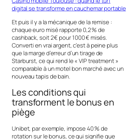
Casino mobile Toulouse : quand le turf
digital se transforme en cauchemar portable
Et puis il y a la mécanique de la remise :
chaque euro misé rapporte 0,2 % de
cashback, soit 2 € pour 1 000 € misés.
Converti en vrai argent, c’est à peine plus
que la marge d’erreur d’un tirage de
Starburst, ce qui rend le « VIP treatment »
comparable à un motel bon marché avec un
nouveau tapis de bain.
Les conditions qui
transforment le bonus en
piège
Unibet, par exemple, impose 40 % de
rotation sur le bonus, ce qui signifie que