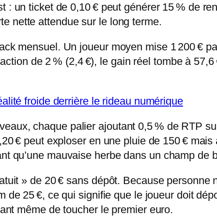
t : un ticket de 0,10 € peut générer 15 % de re
e nette attendue sur le long terme.
back mensuel. Un joueur moyen mise 1 200 € par
ansaction de 2 % (2,4 €), le gain réel tombe à 57
alité froide derrière le rideau numérique
veaux, chaque palier ajoutant 0,5 % de RTP su
 0,20 € peut exploser en une pluie de 150 € mai
rant qu’une mauvaise herbe dans un champ de b
atuit » de 20 € sans dépôt. Because personne ne
m de 25 €, ce qui signifie que le joueur doit dé
avant même de toucher le premier euro.