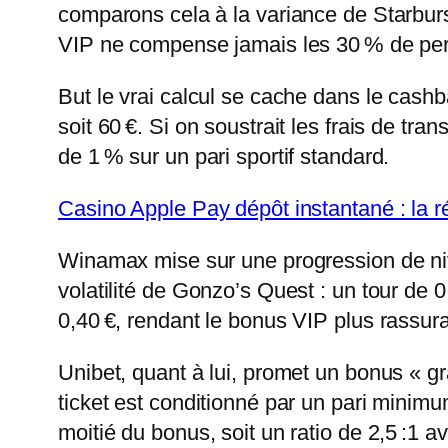
comparons cela à la variance de Starburs
VIP ne compense jamais les 30 % de pert
But le vrai calcul se cache dans le cash
soit 60 €. Si on soustrait les frais de tr
de 1 % sur un pari sportif standard.
Casino Apple Pay dépôt instantané : la ré
Winamax mise sur une progression de ni
volatilité de Gonzo’s Quest : un tour de
0,40 €, rendant le bonus VIP plus rassu
Unibet, quant à lui, promet un bonus « gr
ticket est conditionné par un pari minimu
moitié du bonus, soit un ratio de 2,5 :1 