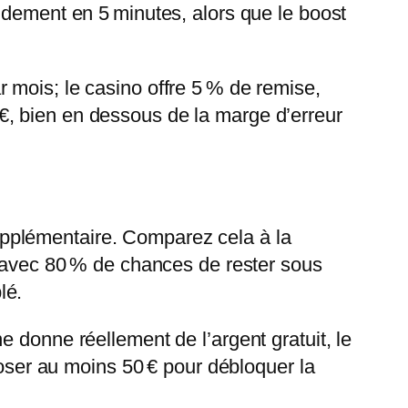
ndement en 5 minutes, alors que le boost
 mois; le casino offre 5 % de remise,
,6 €, bien en dessous de la marge d’erreur
pplémentaire. Comparez cela à la
s avec 80 % de chances de rester sous
lé.
 donne réellement de l’argent gratuit, le
poser au moins 50 € pour débloquer la