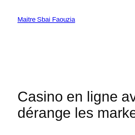
Aller
au
Maitre Sbai Faouzia
contenu
Casino en ligne av
dérange les mark