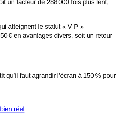
 un facteur de 288 000 fois plus lent,
i atteignent le statut « VIP »
0 € en avantages divers, soit un retour
it qu’il faut agrandir l’écran à 150 % pour
bien réel