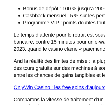
Bonus de dépôt : 100 % jusqu’à 200 
Cashback mensuel : 5 % sur les perte
Programme VIP : points doublés toute
Le temps d’attente pour le retrait est sou
bancaire, contre 15 minutes pour un e‑wal
2023, quand le casino clame « paiements
And la réalité des limites de mise : la pl
des tours gratuits sur des machines à sou
entre les chances de gains tangibles et le
OnlyWin Casino : les free spins d’aujour
Comparons la vitesse de traitement d’un 