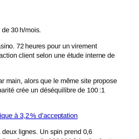
 de 30 h/mois.
casino. 72 heures pour un virement
action client selon une étude interne de
 par main, alors que le même site propose
arité crée un déséquilibre de 100 :1
ique à 3,2 % d’acceptation
 deux lignes. Un spin prend 0,6