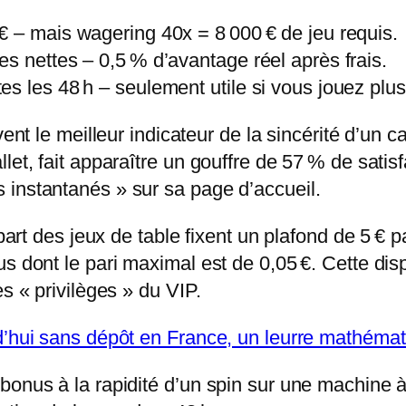
€ – mais wagering 40x = 8 000 € de jeu requis.
s nettes – 0,5 % d’avantage réel après frais.
s les 48 h – seulement utile si vous jouez plus
vent le meilleur indicateur de la sincérité d’un 
let, fait apparaître un gouffre de 57 % de satisf
 instantanés » sur sa page d’accueil.
upart des jeux de table fixent un plafond de 5 €
s dont le pari maximal est de 0,05 €. Cette disp
s « privilèges » du VIP.
d’hui sans dépôt en France, un leurre mathémat
bonus à la rapidité d’un spin sur une machine à