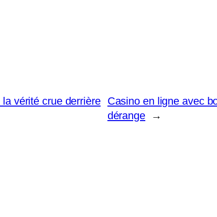
la vérité crue derrière
Casino en ligne avec bon
dérange
→